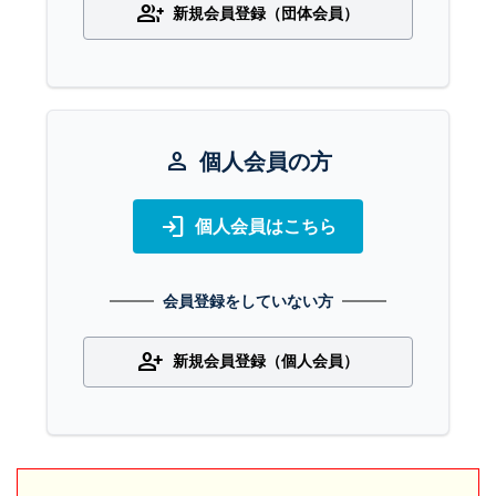
group_add
新規会員登録（団体会員）
person
個人会員の方
login
個人会員はこちら
会員登録をしていない方
person_add
新規会員登録（個人会員）