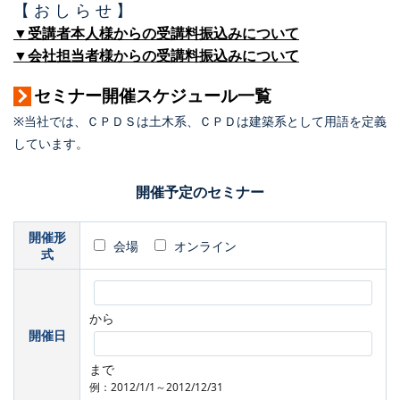
【 お し ら せ 】
▼受講者本人様からの受講料振込みについて
▼会社担当者様からの受講料振込みについて
セミナー開催スケジュール一覧
※当社では、ＣＰＤＳは土木系、ＣＰＤは建築系として用語を定義
しています。
開催予定のセミナー
開催形
会場
オンライン
式
から
開催日
まで
例：2012/1/1～2012/12/31