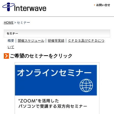
HOME
> セミナー
概要 │
開催スケジュール
│
研修等実績
│
ＣＰＤＳ及びＣＰＤにつ
いて
ご希望のセミナーをクリック