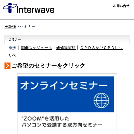
HOME
> セミナー
概要 │
開催スケジュール
│
研修等実績
│
ＣＰＤＳ及びＣＰＤにつ
いて
ご希望のセミナーをクリック