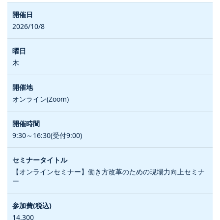
2026/10/8
木
オンライン(Zoom)
9:30～16:30(受付9:00)
【オンラインセミナー】働き方改革のための現場力向上セミナ
ー
14,300