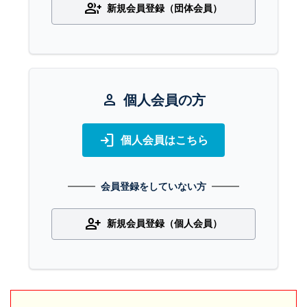
group_add
新規会員登録（団体会員）
person
個人会員の方
login
個人会員はこちら
会員登録をしていない方
person_add
新規会員登録（個人会員）