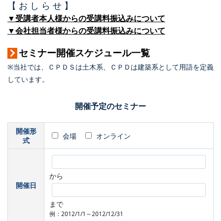
【 お し ら せ 】
▼受講者本人様からの受講料振込みについて
▼会社担当者様からの受講料振込みについて
セミナー開催スケジュール一覧
※当社では、ＣＰＤＳは土木系、ＣＰＤは建築系として用語を定義
しています。
開催予定のセミナー
開催形
会場
オンライン
式
から
開催日
まで
例：2012/1/1～2012/12/31