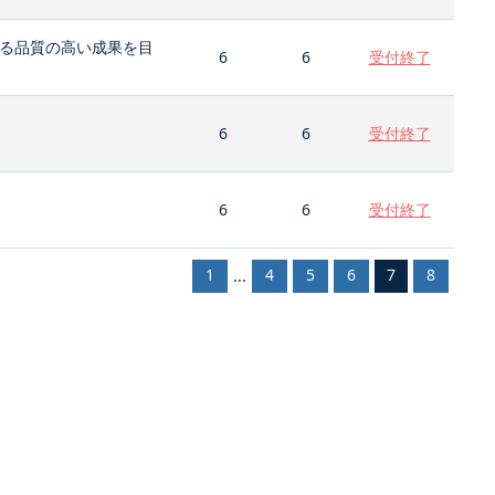
る品質の高い成果を目
6
6
受付終了
6
6
受付終了
6
6
受付終了
1
4
5
6
7
8
...