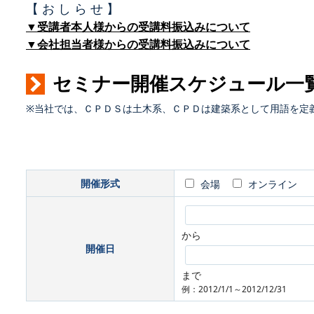
【 お し ら せ 】
▼受講者本人様からの受講料振込みについて
▼会社担当者様からの受講料振込みについて
セミナー開催スケジュール一
※当社では、ＣＰＤＳは土木系、ＣＰＤは建築系として用語を定
開催形式
会場
オンライン
から
開催日
まで
例：2012/1/1～2012/12/31