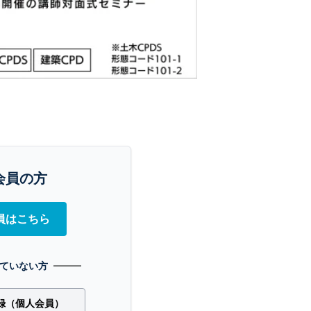
会員の方
員はこちら
ていない方
録（個人会員）