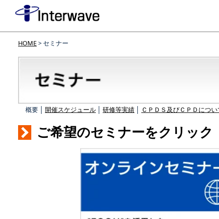
HOME
> セミナー
概要 │
開催スケジュール
│
研修等実績
│
ＣＰＤＳ及びＣＰＤについ
ご希望のセミナーをクリック