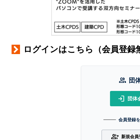
ログインはこちら（会員登録
group
団
login
団体
会員登録
group_add
新規会員