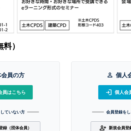
無料）
体会員の方
person
個人
login
会員はこちら
個人会
をしていない方
会員登録をし
person_add
登録（団体会員）
新規会員登