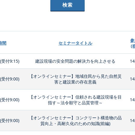
参
時間
セミナータイトル
(
0(受付9:15)
建設現場の安全問題の解決力を向上させる
14
【オンラインセミナー】地域住民から見た自然災
0(受付9:00)
14
害と建設業の存在意義
【オンラインセミナー】信頼される建設現場を目
0(受付9:00)
14
指す～法令順守と品質管理～
【オンラインセミナー】コンクリート構造物の品
0(受付9:00)
14
質向上・高耐久化のための知識(前編)