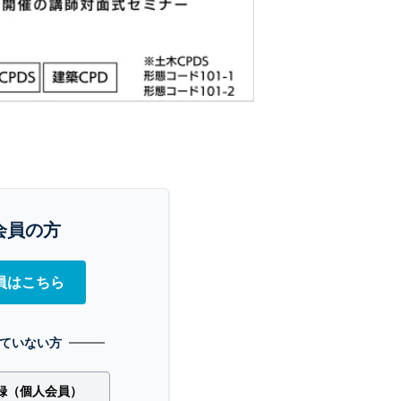
会員の方
員はこちら
ていない方
録（個人会員）