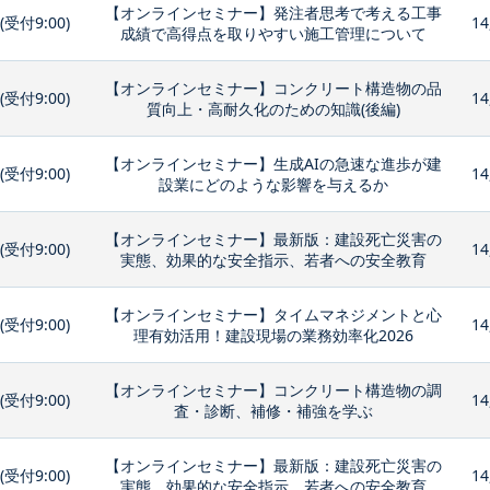
【オンラインセミナー】発注者思考で考える工事
0(受付9:00)
14
成績で高得点を取りやすい施工管理について
【オンラインセミナー】コンクリート構造物の品
0(受付9:00)
14
質向上・高耐久化のための知識(後編)
【オンラインセミナー】生成AIの急速な進歩が建
0(受付9:00)
14
設業にどのような影響を与えるか
【オンラインセミナー】最新版：建設死亡災害の
0(受付9:00)
14
実態、効果的な安全指示、若者への安全教育
【オンラインセミナー】タイムマネジメントと心
0(受付9:00)
14
理有効活用！建設現場の業務効率化2026
【オンラインセミナー】コンクリート構造物の調
0(受付9:00)
14
査・診断、補修・補強を学ぶ
【オンラインセミナー】最新版：建設死亡災害の
0(受付9:00)
14
実態、効果的な安全指示、若者への安全教育