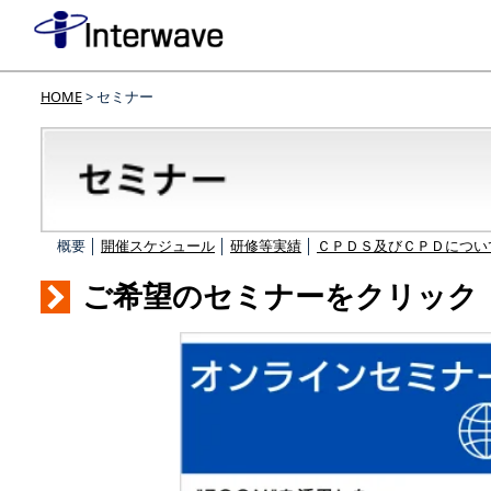
HOME
> セミナー
概要 │
開催スケジュール
│
研修等実績
│
ＣＰＤＳ及びＣＰＤについ
ご希望のセミナーをクリック