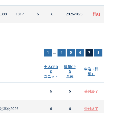
,300
101-1
6
6
2026/10/5
詳細
1
4
5
6
7
8
...
土木CPD
建築CP
申込（詳
S
D
細）
ユニット
単位
6
6
受付終了
率化2026
6
6
受付終了