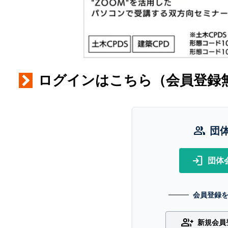
ログインはこちら（会員登録
group
団
login
団体
会員登録
group_add
新規会員