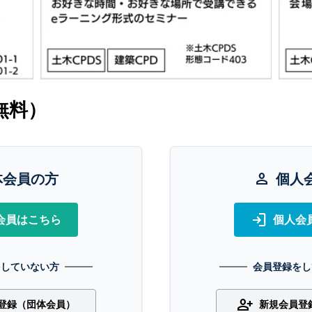
無料）
体会員の方
person
個人
login
会員はこちら
個人会
をしていない方
会員登録をし
person_add
登録（団体会員）
新規会員登