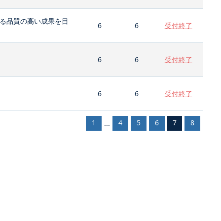
る品質の高い成果を目
6
6
受付終了
6
6
受付終了
6
6
受付終了
1
4
5
6
7
8
...