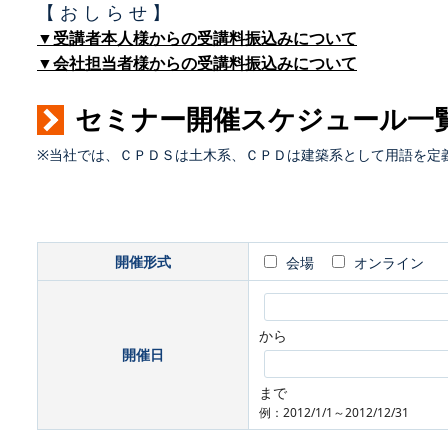
【 お し ら せ 】
▼受講者本人様からの受講料振込みについて
▼会社担当者様からの受講料振込みについて
セミナー開催スケジュール一
※当社では、ＣＰＤＳは土木系、ＣＰＤは建築系として用語を定
開催形式
会場
オンライン
から
開催日
まで
例：2012/1/1～2012/12/31