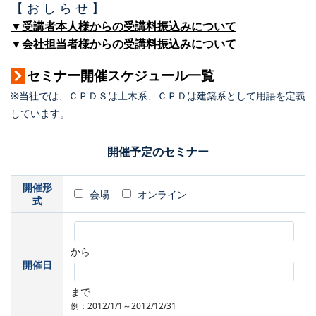
【 お し ら せ 】
▼受講者本人様からの受講料振込みについて
▼会社担当者様からの受講料振込みについて
セミナー開催スケジュール一覧
※当社では、ＣＰＤＳは土木系、ＣＰＤは建築系として用語を定義
しています。
開催予定のセミナー
開催形
会場
オンライン
式
から
開催日
まで
例：2012/1/1～2012/12/31