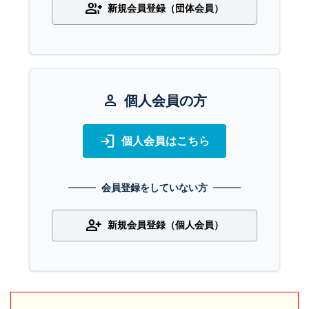
group_add
新規会員登録（団体会員）
person
個人会員の方
login
個人会員はこちら
会員登録をしていない方
person_add
新規会員登録（個人会員）