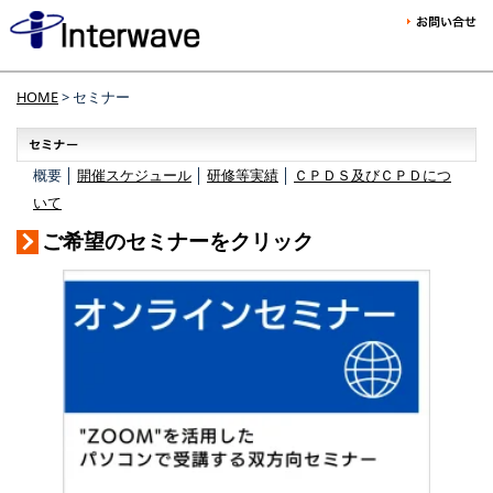
HOME
> セミナー
概要 │
開催スケジュール
│
研修等実績
│
ＣＰＤＳ及びＣＰＤにつ
いて
ご希望のセミナーをクリック