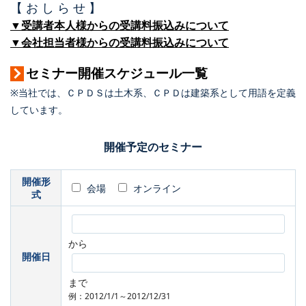
【 お し ら せ 】
▼受講者本人様からの受講料振込みについて
▼会社担当者様からの受講料振込みについて
セミナー開催スケジュール一覧
※当社では、ＣＰＤＳは土木系、ＣＰＤは建築系として用語を定義
しています。
開催予定のセミナー
開催形
会場
オンライン
式
から
開催日
まで
例：2012/1/1～2012/12/31