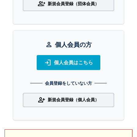
group_add
新規会員登録（団体会員）
person
個人会員の方
login
個人会員はこちら
会員登録をしていない方
person_add
新規会員登録（個人会員）