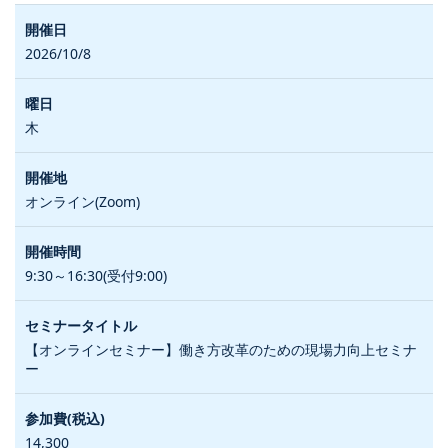
2026/10/8
木
オンライン(Zoom)
9:30～16:30(受付9:00)
【オンラインセミナー】働き方改革のための現場力向上セミナ
ー
14,300