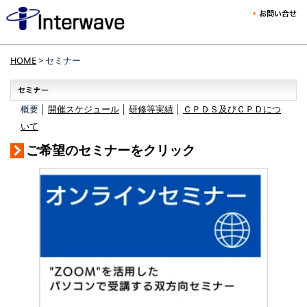
HOME
> セミナー
概要 │
開催スケジュール
│
研修等実績
│
ＣＰＤＳ及びＣＰＤにつ
いて
ご希望のセミナーをクリック