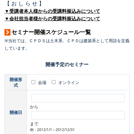
【 お し ら せ 】
▼受講者本人様からの受講料振込みについて
▼会社担当者様からの受講料振込みについて
セミナー開催スケジュール一覧
※当社では、ＣＰＤＳは土木系、ＣＰＤは建築系として用語を定義
しています。
開催予定のセミナー
開催形
会場
オンライン
式
から
開催日
まで
例：2012/1/1～2012/12/31