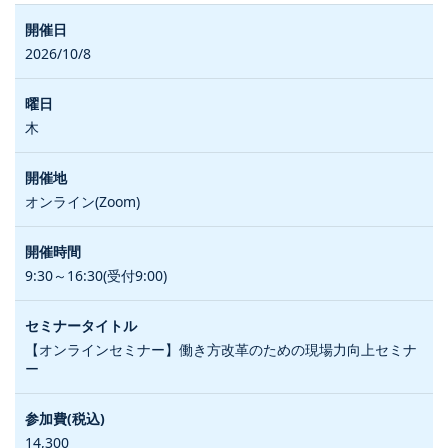
2026/10/8
木
オンライン(Zoom)
9:30～16:30(受付9:00)
【オンラインセミナー】働き方改革のための現場力向上セミナ
ー
14,300