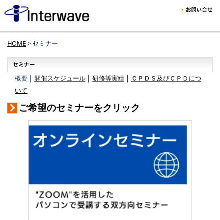
HOME
> セミナー
概要 │
開催スケジュール
│
研修等実績
│
ＣＰＤＳ及びＣＰＤにつ
いて
ご希望のセミナーをクリック