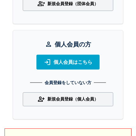
group_add
新規会員登録（団体会員）
person
個人会員の方
login
個人会員はこちら
会員登録をしていない方
person_add
新規会員登録（個人会員）