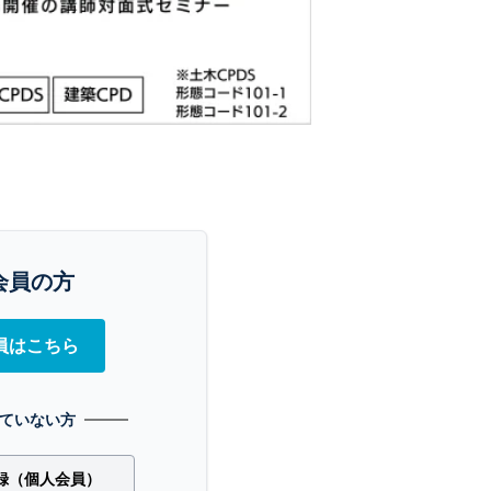
会員の方
員はこちら
ていない方
録（個人会員）