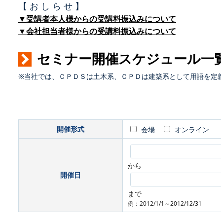
【 お し ら せ 】
▼受講者本人様からの受講料振込みについて
▼会社担当者様からの受講料振込みについて
セミナー開催スケジュール一
※当社では、ＣＰＤＳは土木系、ＣＰＤは建築系として用語を定
開催形式
会場
オンライン
から
開催日
まで
例：2012/1/1～2012/12/31