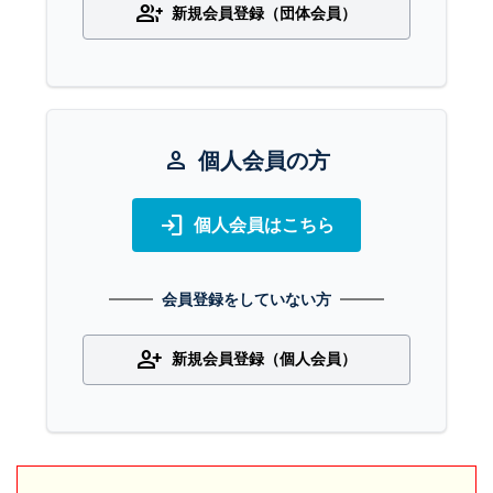
group_add
新規会員登録（団体会員）
person
個人会員の方
login
個人会員はこちら
会員登録をしていない方
person_add
新規会員登録（個人会員）