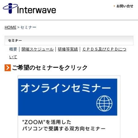
HOME
> セミナー
概要 │
開催スケジュール
│
研修等実績
│
ＣＰＤＳ及びＣＰＤにつ
いて
ご希望のセミナーをクリック