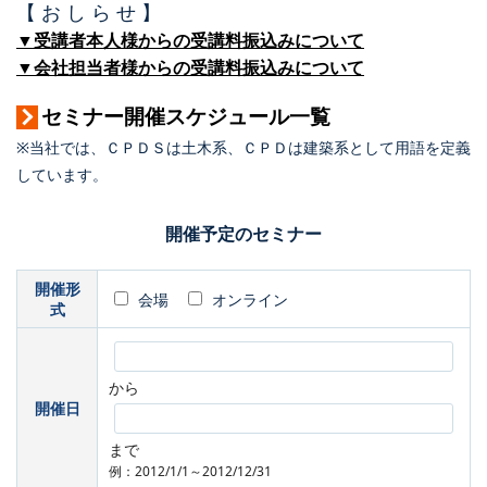
【 お し ら せ 】
▼受講者本人様からの受講料振込みについて
▼会社担当者様からの受講料振込みについて
セミナー開催スケジュール一覧
※当社では、ＣＰＤＳは土木系、ＣＰＤは建築系として用語を定義
しています。
開催予定のセミナー
開催形
会場
オンライン
式
から
開催日
まで
例：2012/1/1～2012/12/31