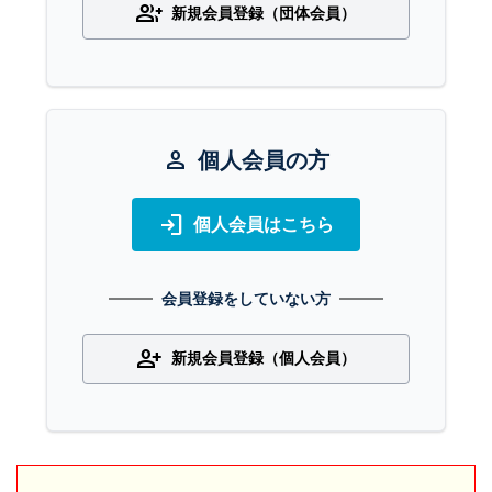
group_add
新規会員登録（団体会員）
person
個人会員の方
login
個人会員はこちら
会員登録をしていない方
person_add
新規会員登録（個人会員）