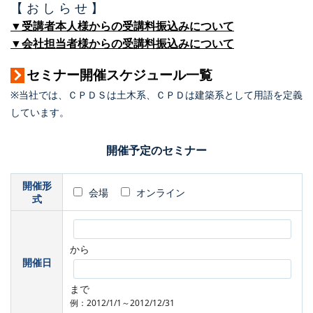
【 お し ら せ 】
▼受講者本人様からの受講料振込みについて
▼会社担当者様からの受講料振込みについて
セミナー開催スケジュール一覧
※当社では、ＣＰＤＳは土木系、ＣＰＤは建築系として用語を定義
しています。
開催予定のセミナー
開催形
会場
オンライン
式
から
開催日
まで
例：2012/1/1～2012/12/31