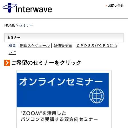
HOME
> セミナー
概要 │
開催スケジュール
│
研修等実績
│
ＣＰＤＳ及びＣＰＤにつ
いて
ご希望のセミナーをクリック