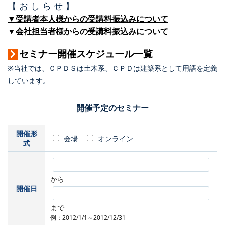
【 お し ら せ 】
▼受講者本人様からの受講料振込みについて
▼会社担当者様からの受講料振込みについて
セミナー開催スケジュール一覧
※当社では、ＣＰＤＳは土木系、ＣＰＤは建築系として用語を定義
しています。
開催予定のセミナー
開催形
会場
オンライン
式
から
開催日
まで
例：2012/1/1～2012/12/31