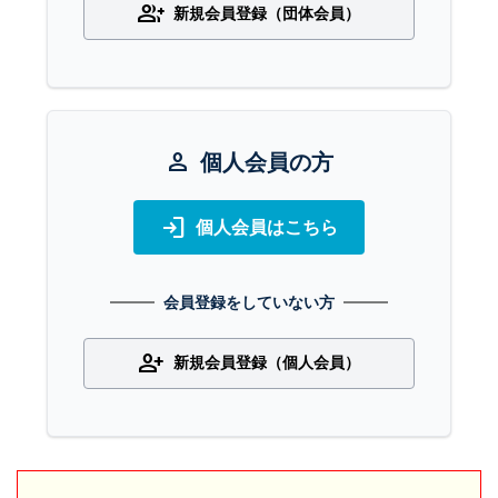
group_add
新規会員登録（団体会員）
person
個人会員の方
login
個人会員はこちら
会員登録をしていない方
person_add
新規会員登録（個人会員）