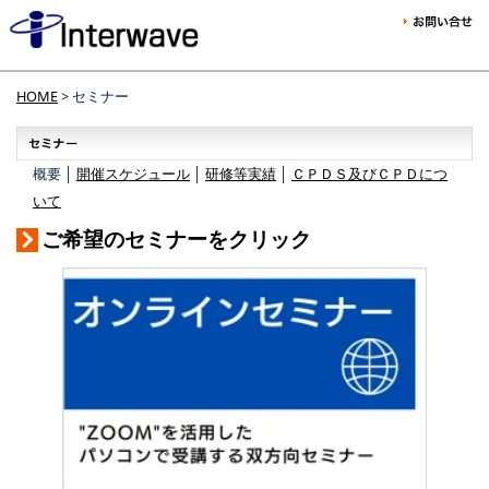
HOME
> セミナー
概要 │
開催スケジュール
│
研修等実績
│
ＣＰＤＳ及びＣＰＤにつ
いて
ご希望のセミナーをクリック