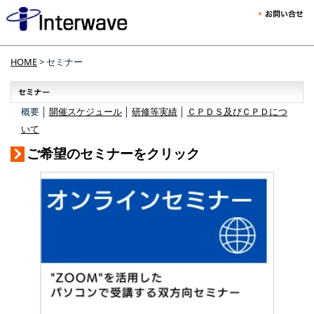
HOME
> セミナー
概要 │
開催スケジュール
│
研修等実績
│
ＣＰＤＳ及びＣＰＤにつ
いて
ご希望のセミナーをクリック