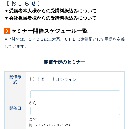
【 お し ら せ 】
▼受講者本人様からの受講料振込みについて
▼会社担当者様からの受講料振込みについて
セミナー開催スケジュール一覧
※当社では、ＣＰＤＳは土木系、ＣＰＤは建築系として用語を定義
しています。
開催予定のセミナー
開催形
会場
オンライン
式
から
開催日
まで
例：2012/1/1～2012/12/31