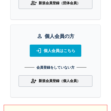
group_add
新規会員登録（団体会員）
person
個人会員の方
login
個人会員はこちら
会員登録をしていない方
person_add
新規会員登録（個人会員）