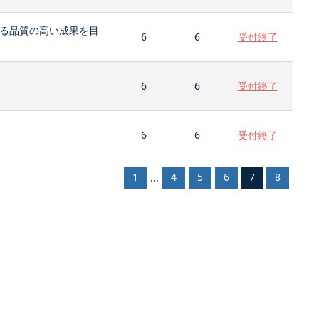
る品質の高い成果を目
6
6
受付終了
6
6
受付終了
6
6
受付終了
1
4
5
6
7
8
...