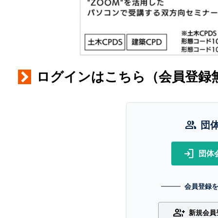
ログインはこちら（会員登録
group
団
login
団体
会員登録
group_add
新規会員