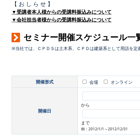
【 お し ら せ 】
▼受講者本人様からの受講料振込みについて
▼会社担当者様からの受講料振込みについて
セミナー開催スケジュール一
※当社では、ＣＰＤＳは土木系、ＣＰＤは建築系として用語を定
開催形式
会場
オンライン
から
開催日
まで
例：2012/1/1～2012/12/31