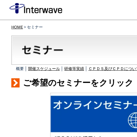
HOME
> セミナー
概要 │
開催スケジュール
│
研修等実績
│
ＣＰＤＳ及びＣＰＤについ
ご希望のセミナーをクリック