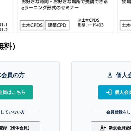
無料）
体会員の方
person
個人
login
会員はこちら
個人会
をしていない方
会員登録をし
person_add
登録（団体会員）
新規会員登