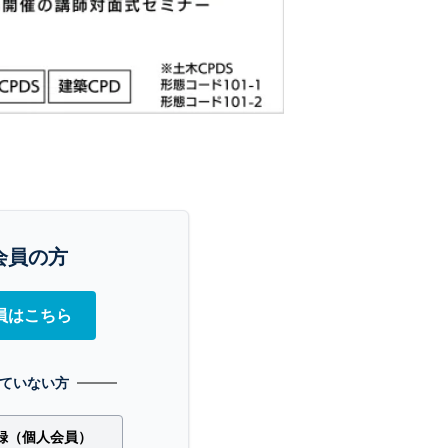
会員の方
員はこちら
ていない方
録（個人会員）