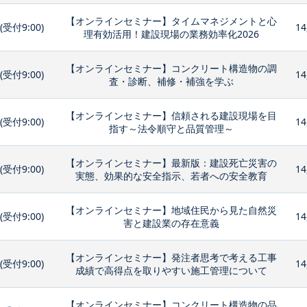
【オンラインセミナー】タイムマネジメントと心
0(受付9:00)
14
理有効活用！建設現場の業務効率化2026
【オンラインセミナー】コンクリート構造物の調
0(受付9:00)
14
査・診断、補修・補強を学ぶ
【オンラインセミナー】信頼される建設現場を目
0(受付9:00)
14
指す～法令順守と品質管理～
【オンラインセミナー】最新版：建設死亡災害の
0(受付9:00)
14
実態、効果的な安全指示、若者への安全教育
【オンラインセミナー】地域住民から見た自然災
0(受付9:00)
14
害と建設業の存在意義
【オンラインセミナー】発注者思考で考える工事
0(受付9:00)
14
成績で高得点を取りやすい施工管理について
【オンラインセミナー】コンクリート構造物の品