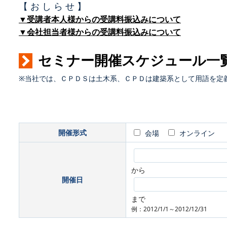
【 お し ら せ 】
▼受講者本人様からの受講料振込みについて
▼会社担当者様からの受講料振込みについて
セミナー開催スケジュール一
※当社では、ＣＰＤＳは土木系、ＣＰＤは建築系として用語を定
開催形式
会場
オンライン
から
開催日
まで
例：2012/1/1～2012/12/31