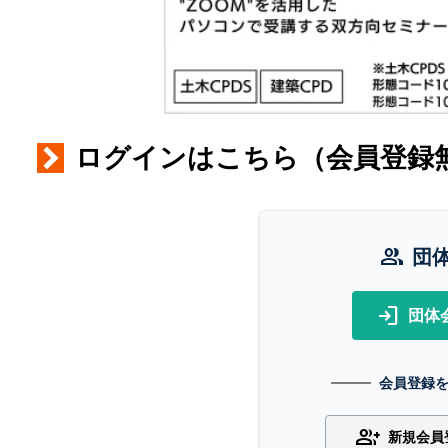
ログインはこちら（会員登録
group
団
login
団体
会員登録
group_add
新規会員