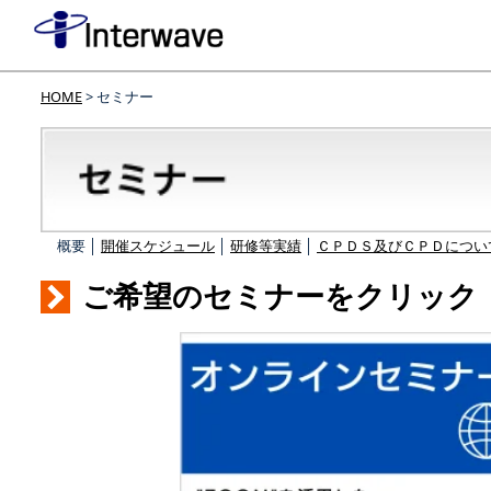
HOME
> セミナー
概要 │
開催スケジュール
│
研修等実績
│
ＣＰＤＳ及びＣＰＤについ
ご希望のセミナーをクリック