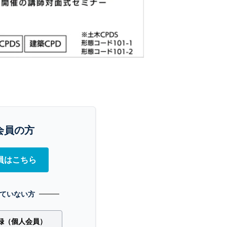
会員の方
員はこちら
ていない方
録（個人会員）