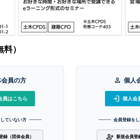
無料）
体会員の方
person
個人
login
会員はこちら
個人会
をしていない方
会員登録をし
person_add
登録（団体会員）
新規会員登