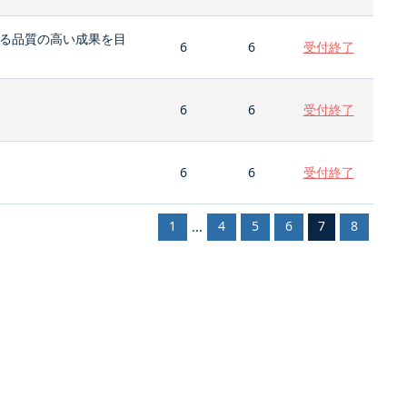
る品質の高い成果を目
6
6
受付終了
6
6
受付終了
6
6
受付終了
1
4
5
6
7
8
...