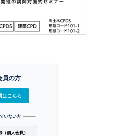
会員の方
員はこちら
ていない方
録（個人会員）