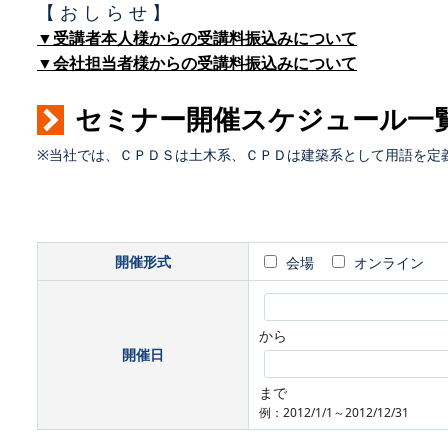
【 お し ら せ 】
▼受講者本人様からの受講料振込みについて
▼会社担当者様からの受講料振込みについて
セミナー開催スケジュール一
※当社では、ＣＰＤＳは土木系、ＣＰＤは建築系として用語を定
開催形式
会場
オンライン
から
開催日
まで
例：2012/1/1～2012/12/31