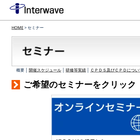
HOME
> セミナー
概要 │
開催スケジュール
│
研修等実績
│
ＣＰＤＳ及びＣＰＤについ
ご希望のセミナーをクリック