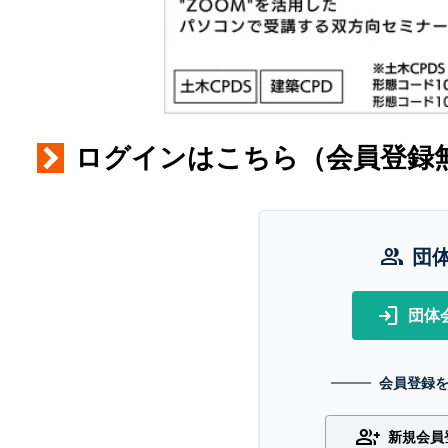
ログインはこちら（会員登録
group
団
login
団体
会員登録
group_add
新規会員