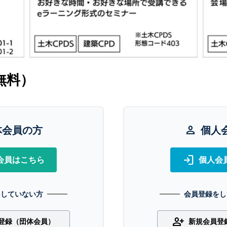
無料）
体会員の方
person
個人
login
会員はこちら
個人会
をしていない方
会員登録をし
person_add
登録（団体会員）
新規会員登