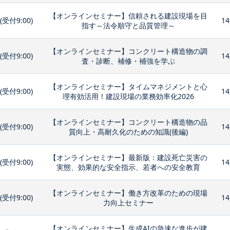
【オンラインセミナー】信頼される建設現場を目
0(受付9:00)
14
指す～法令順守と品質管理～
【オンラインセミナー】コンクリート構造物の調
0(受付9:00)
14
査・診断、補修・補強を学ぶ
【オンラインセミナー】タイムマネジメントと心
0(受付9:00)
14
理有効活用！建設現場の業務効率化2026
【オンラインセミナー】コンクリート構造物の品
0(受付9:00)
14
質向上・高耐久化のための知識(後編)
【オンラインセミナー】最新版：建設死亡災害の
0(受付9:00)
14
実態、効果的な安全指示、若者への安全教育
【オンラインセミナー】働き方改革のための現場
0(受付9:00)
14
力向上セミナー
【オンラインセミナー】生成AIの急速な進歩が建