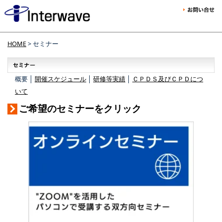
HOME
> セミナー
概要 │
開催スケジュール
│
研修等実績
│
ＣＰＤＳ及びＣＰＤにつ
いて
ご希望のセミナーをクリック