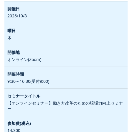
2026/10/8
木
オンライン(Zoom)
9:30～16:30(受付9:00)
【オンラインセミナー】働き方改革のための現場力向上セミナ
ー
14,300