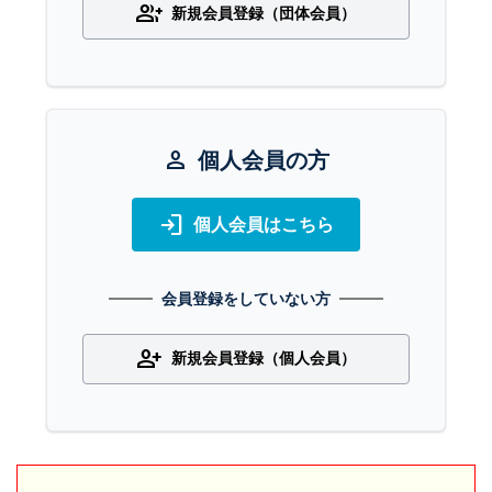
group_add
新規会員登録（団体会員）
person
個人会員の方
login
個人会員はこちら
会員登録をしていない方
person_add
新規会員登録（個人会員）