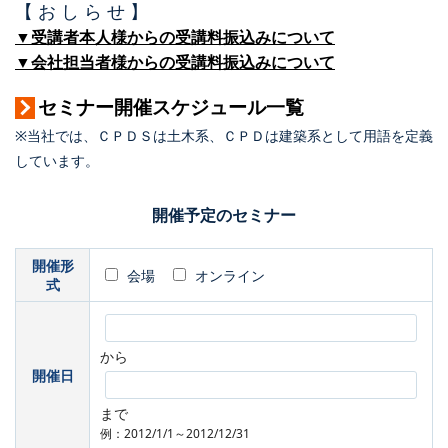
【 お し ら せ 】
▼受講者本人様からの受講料振込みについて
▼会社担当者様からの受講料振込みについて
セミナー開催スケジュール一覧
※当社では、ＣＰＤＳは土木系、ＣＰＤは建築系として用語を定義
しています。
開催予定のセミナー
開催形
会場
オンライン
式
から
開催日
まで
例：2012/1/1～2012/12/31