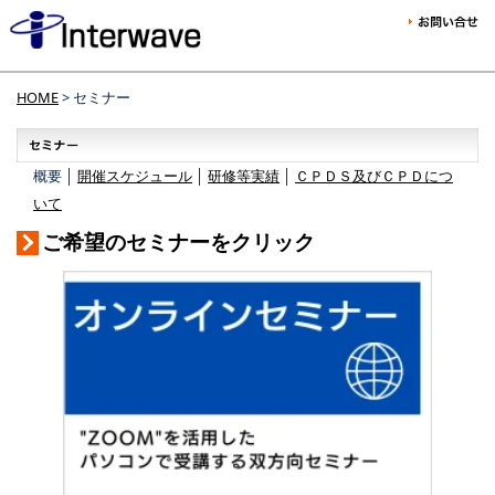
HOME
> セミナー
概要 │
開催スケジュール
│
研修等実績
│
ＣＰＤＳ及びＣＰＤにつ
いて
ご希望のセミナーをクリック