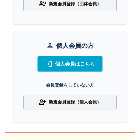
group_add
新規会員登録（団体会員）
person
個人会員の方
login
個人会員はこちら
会員登録をしていない方
person_add
新規会員登録（個人会員）