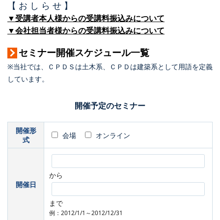
【 お し ら せ 】
▼受講者本人様からの受講料振込みについて
▼会社担当者様からの受講料振込みについて
セミナー開催スケジュール一覧
※当社では、ＣＰＤＳは土木系、ＣＰＤは建築系として用語を定義
しています。
開催予定のセミナー
開催形
会場
オンライン
式
から
開催日
まで
例：2012/1/1～2012/12/31