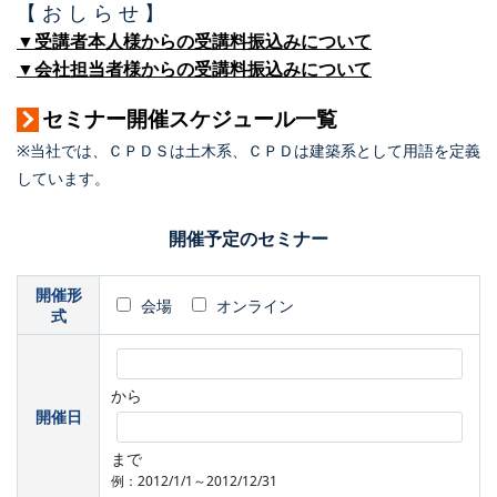
【 お し ら せ 】
▼受講者本人様からの受講料振込みについて
▼会社担当者様からの受講料振込みについて
セミナー開催スケジュール一覧
※当社では、ＣＰＤＳは土木系、ＣＰＤは建築系として用語を定義
しています。
開催予定のセミナー
開催形
会場
オンライン
式
から
開催日
まで
例：2012/1/1～2012/12/31