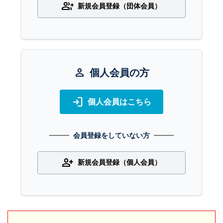
group_add
新規会員登録（団体会員）
person
個人会員の方
login
個人会員はこちら
会員登録をしていない方
person_add
新規会員登録（個人会員）