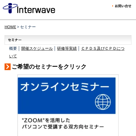
HOME
> セミナー
概要 │
開催スケジュール
│
研修等実績
│
ＣＰＤＳ及びＣＰＤにつ
いて
ご希望のセミナーをクリック