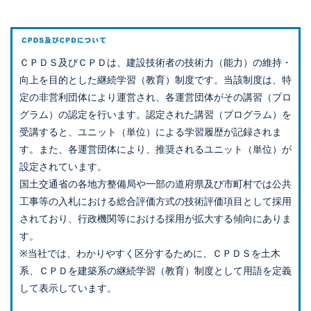
ＣＰＤＳ及びＣＰＤは、建設技術者の技術力（能力）の維持・
向上を目的とした継続学習（教育）制度です。当該制度は、特
定の非営利団体により運営され、各運営団体がその講習（プロ
グラム）の認定を行います。認定された講習（プログラム）を
受講すると、ユニット（単位）による学習履歴が記録されま
す。また、各運営団体により、推奨されるユニット（単位）が
設定されています。
国土交通省の各地方整備局や一部の道府県及び市町村では公共
工事等の入札における総合評価方式の技術評価項目として採用
されており、行政機関等における採用が拡大する傾向にありま
す。
※当社では、わかりやすく区分するために、ＣＰＤＳを土木
系、ＣＰＤを建築系の継続学習（教育）制度として用語を定義
して表示しています。