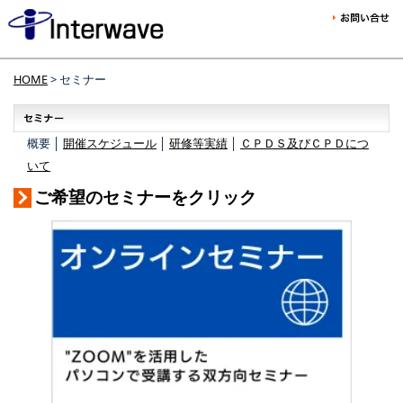
HOME
> セミナー
概要 │
開催スケジュール
│
研修等実績
│
ＣＰＤＳ及びＣＰＤにつ
いて
ご希望のセミナーをクリック