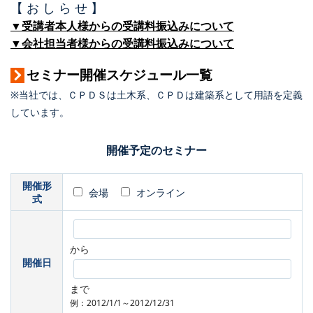
【 お し ら せ 】
▼受講者本人様からの受講料振込みについて
▼会社担当者様からの受講料振込みについて
セミナー開催スケジュール一覧
※当社では、ＣＰＤＳは土木系、ＣＰＤは建築系として用語を定義
しています。
開催予定のセミナー
開催形
会場
オンライン
式
から
開催日
まで
例：2012/1/1～2012/12/31