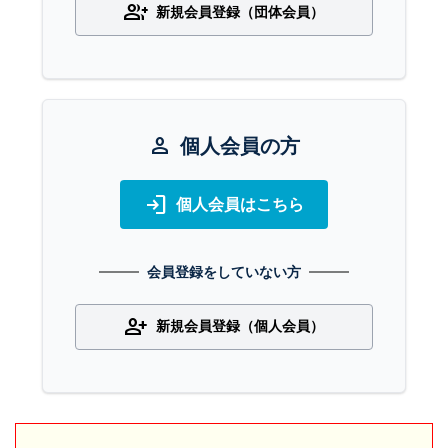
group_add
新規会員登録（団体会員）
person
個人会員の方
login
個人会員はこちら
会員登録をしていない方
person_add
新規会員登録（個人会員）