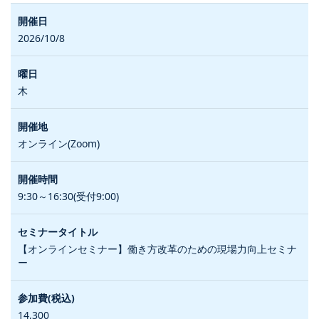
2026/10/8
木
オンライン(Zoom)
9:30～16:30(受付9:00)
【オンラインセミナー】働き方改革のための現場力向上セミナ
ー
14,300