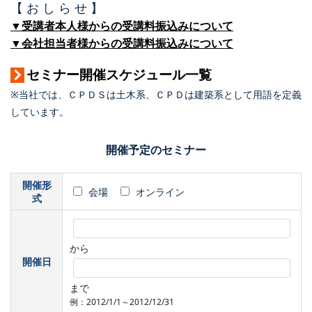
【 お し ら せ 】
▼受講者本人様からの受講料振込みについて
▼会社担当者様からの受講料振込みについて
セミナー開催スケジュール一覧
※当社では、ＣＰＤＳは土木系、ＣＰＤは建築系として用語を定義
しています。
開催予定のセミナー
開催形
会場
オンライン
式
から
開催日
まで
例：2012/1/1～2012/12/31