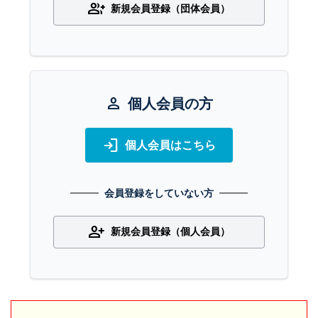
group_add
新規会員登録（団体会員）
person
個人会員の方
login
個人会員はこちら
会員登録をしていない方
person_add
新規会員登録（個人会員）