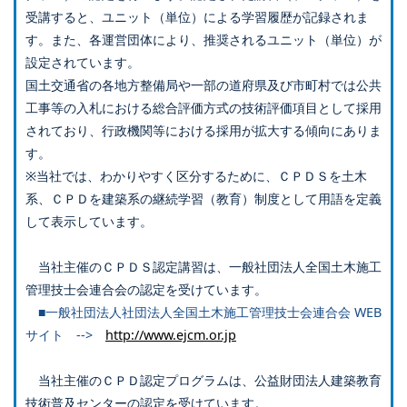
受講すると、ユニット（単位）による学習履歴が記録されま
す。また、各運営団体により、推奨されるユニット（単位）が
設定されています。
国土交通省の各地方整備局や一部の道府県及び市町村では公共
工事等の入札における総合評価方式の技術評価項目として採用
されており、行政機関等における採用が拡大する傾向にありま
す。
※当社では、わかりやすく区分するために、ＣＰＤＳを土木
系、ＣＰＤを建築系の継続学習（教育）制度として用語を定義
して表示しています。
当社主催のＣＰＤＳ認定講習は、一般社団法人全国土木施工
管理技士会連合会の認定を受けています。
■一般社団法人社団法人全国土木施工管理技士会連合会 WEB
サイト -->
http://www.ejcm.or.jp
当社主催のＣＰＤ認定プログラムは、公益財団法人建築教育
技術普及センターの認定を受けています。