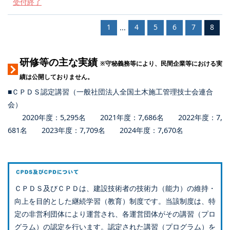
受付終了
1
4
5
6
7
8
...
研修等の主な実績
※守秘義務等により、民間企業等における実
績は公開しておりません。
■ＣＰＤＳ認定講習（一般社団法人全国土木施工管理技士会連合
会）
2020年度：5,295名 2021年度：7,686名 2022年度：7,
681名 2023年度：7,709名 2024年度：7,670名
ＣＰＤＳ及びＣＰＤは、建設技術者の技術力（能力）の維持・
向上を目的とした継続学習（教育）制度です。当該制度は、特
定の非営利団体により運営され、各運営団体がその講習（プロ
グラム）の認定を行います。認定された講習（プログラム）を