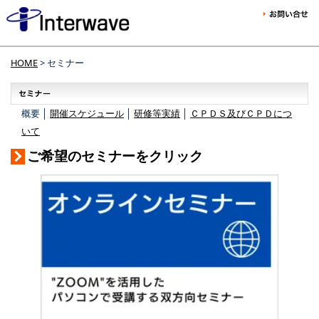
HOME
> セミナー
概要 │
開催スケジュール
│
研修等実績
│
ＣＰＤＳ及びＣＰＤにつ
いて
ご希望のセミナーをクリック