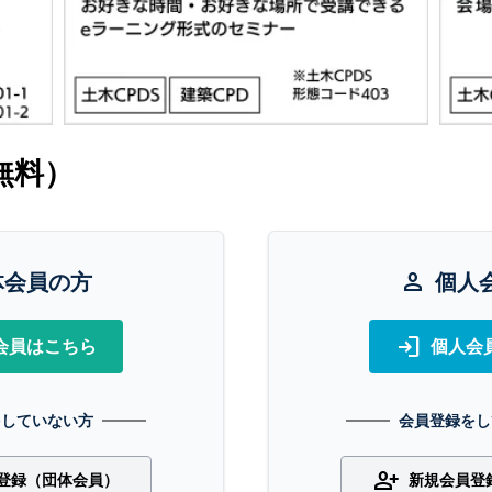
無料）
体会員の方
person
個人
login
会員はこちら
個人会
をしていない方
会員登録をし
person_add
登録（団体会員）
新規会員登