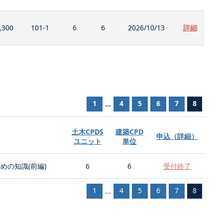
,300
101-1
6
6
2026/10/13
詳細
1
4
5
6
7
8
...
土木CPDS
建築CPD
申込（詳細）
ユニット
単位
の知識(前編)
6
6
受付終了
1
4
5
6
7
8
...