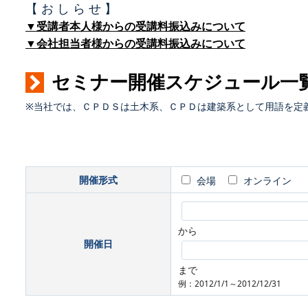
【 お し ら せ 】
▼受講者本人様からの受講料振込みについて
▼会社担当者様からの受講料振込みについて
セミナー開催スケジュール一
※当社では、ＣＰＤＳは土木系、ＣＰＤは建築系として用語を定
開催形式
会場
オンライン
から
開催日
まで
例：2012/1/1～2012/12/31