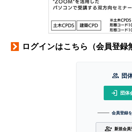
ログインはこちら（会員登録
group
団
login
団体
会員登録
group_add
新規会員