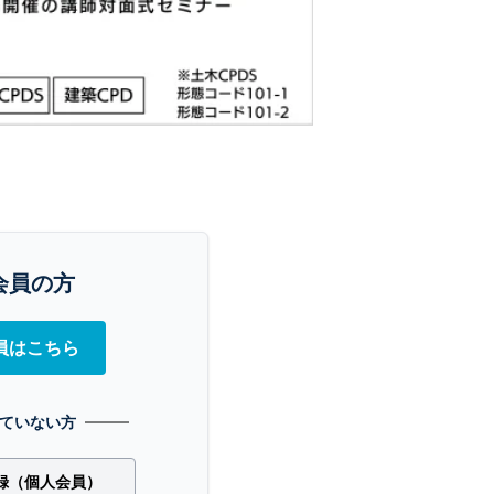
会員の方
員はこちら
ていない方
録（個人会員）