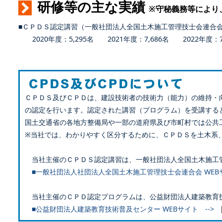
研修等の主な実績
※守秘義務等により
■ＣＰＤＳ認定講習（一般社団法人全国土木施工管理技士会連合
2020年度：5,295名 2021年度：7,686名 2022年度：7,
ＣＰＤＳ及びＣＰＤは、建設技術者の技術力（能力）の維持・
の認定を行います。認定された講習（プログラム）を受講する
国土交通省の各地方整備局や一部の道府県及び市町村では公共
※当社では、わかりやすく区分するために、ＣＰＤＳを土木系
当社主催のＣＰＤＳ認定講習は、一般社団法人全国土木施工
■一般社団法人社団法人全国土木施工管理技士会連合会 WEB
当社主催のＣＰＤ認定プログラムは、公益財団法人建築教育
■公益財団法人建築教育技術普及センター WEBサイト -->