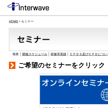
HOME
> セミナー
概要 │
開催スケジュール
│
研修等実績
│
ＣＰＤＳ及びＣＰＤについ
ご希望のセミナーをクリック