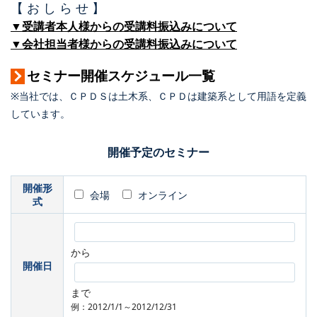
【 お し ら せ 】
▼受講者本人様からの受講料振込みについて
▼会社担当者様からの受講料振込みについて
セミナー開催スケジュール一覧
※当社では、ＣＰＤＳは土木系、ＣＰＤは建築系として用語を定義
しています。
開催予定のセミナー
開催形
会場
オンライン
式
から
開催日
まで
例：2012/1/1～2012/12/31