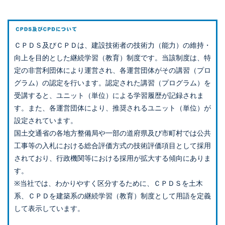
ＣＰＤＳ及びＣＰＤは、建設技術者の技術力（能力）の維持・
向上を目的とした継続学習（教育）制度です。当該制度は、特
定の非営利団体により運営され、各運営団体がその講習（プロ
グラム）の認定を行います。認定された講習（プログラム）を
受講すると、ユニット（単位）による学習履歴が記録されま
す。また、各運営団体により、推奨されるユニット（単位）が
設定されています。
国土交通省の各地方整備局や一部の道府県及び市町村では公共
工事等の入札における総合評価方式の技術評価項目として採用
されており、行政機関等における採用が拡大する傾向にありま
す。
※当社では、わかりやすく区分するために、ＣＰＤＳを土木
系、ＣＰＤを建築系の継続学習（教育）制度として用語を定義
して表示しています。