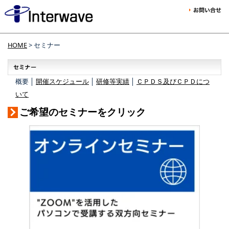
HOME
> セミナー
概要 │
開催スケジュール
│
研修等実績
│
ＣＰＤＳ及びＣＰＤにつ
いて
ご希望のセミナーをクリック