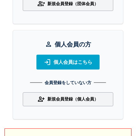
group_add
新規会員登録（団体会員）
person
個人会員の方
login
個人会員はこちら
会員登録をしていない方
person_add
新規会員登録（個人会員）