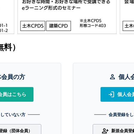
無料）
体会員の方
person
個人
login
会員はこちら
個人会
をしていない方
会員登録をし
person_add
登録（団体会員）
新規会員登