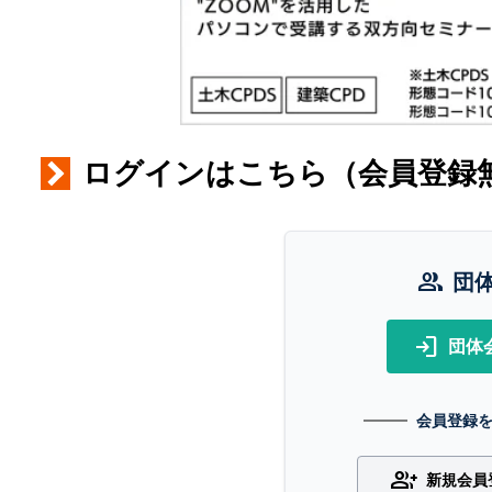
ログインはこちら（会員登録
group
団
login
団体
会員登録
group_add
新規会員