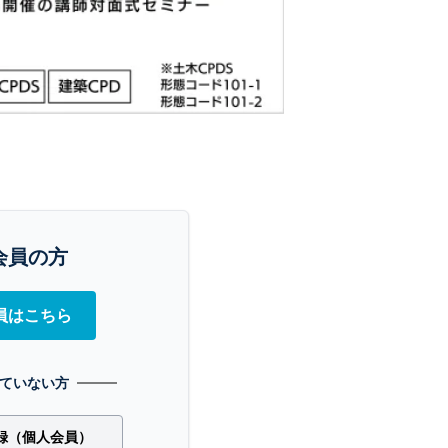
会員の方
員はこちら
ていない方
録（個人会員）