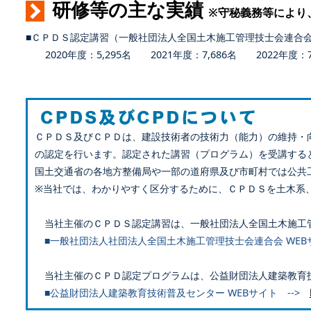
研修等の主な実績
※守秘義務等により
■ＣＰＤＳ認定講習（一般社団法人全国土木施工管理技士会連合
2020年度：5,295名 2021年度：7,686名 2022年度：7,
ＣＰＤＳ及びＣＰＤは、建設技術者の技術力（能力）の維持・
の認定を行います。認定された講習（プログラム）を受講する
国土交通省の各地方整備局や一部の道府県及び市町村では公共
※当社では、わかりやすく区分するために、ＣＰＤＳを土木系
当社主催のＣＰＤＳ認定講習は、一般社団法人全国土木施工
■一般社団法人社団法人全国土木施工管理技士会連合会 WEB
当社主催のＣＰＤ認定プログラムは、公益財団法人建築教育
■公益財団法人建築教育技術普及センター WEBサイト -->