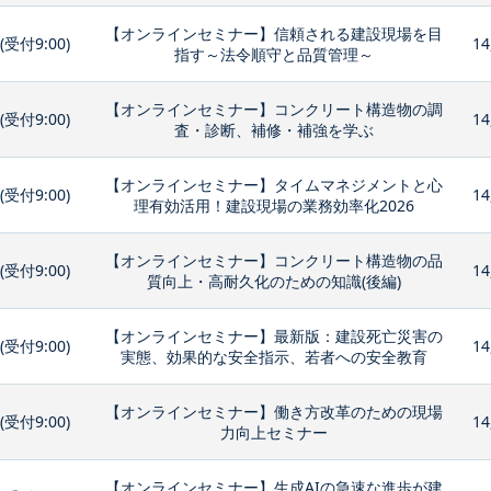
【オンラインセミナー】信頼される建設現場を目
0(受付9:00)
14
指す～法令順守と品質管理～
【オンラインセミナー】コンクリート構造物の調
0(受付9:00)
14
査・診断、補修・補強を学ぶ
【オンラインセミナー】タイムマネジメントと心
0(受付9:00)
14
理有効活用！建設現場の業務効率化2026
【オンラインセミナー】コンクリート構造物の品
0(受付9:00)
14
質向上・高耐久化のための知識(後編)
【オンラインセミナー】最新版：建設死亡災害の
0(受付9:00)
14
実態、効果的な安全指示、若者への安全教育
【オンラインセミナー】働き方改革のための現場
0(受付9:00)
14
力向上セミナー
【オンラインセミナー】生成AIの急速な進歩が建