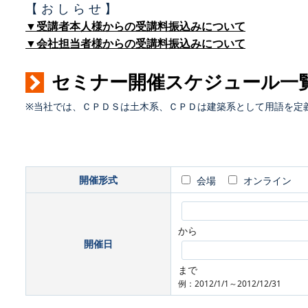
【 お し ら せ 】
▼受講者本人様からの受講料振込みについて
▼会社担当者様からの受講料振込みについて
セミナー開催スケジュール一
※当社では、ＣＰＤＳは土木系、ＣＰＤは建築系として用語を定
開催形式
会場
オンライン
から
開催日
まで
例：2012/1/1～2012/12/31