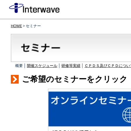
HOME
> セミナー
概要 │
開催スケジュール
│
研修等実績
│
ＣＰＤＳ及びＣＰＤについ
ご希望のセミナーをクリック