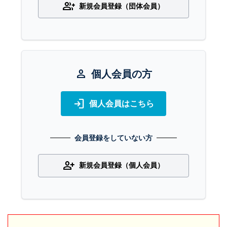
group_add
新規会員登録（団体会員）
person
個人会員の方
login
個人会員はこちら
会員登録をしていない方
person_add
新規会員登録（個人会員）