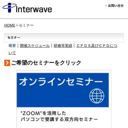
HOME
> セミナー
概要 │
開催スケジュール
│
研修等実績
│
ＣＰＤＳ及びＣＰＤにつ
いて
ご希望のセミナーをクリック