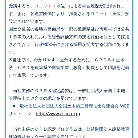
受講すると、ユニット（単位）による学習履歴が記録されま
す。また、各運営団体により、推奨されるユニット（単位）が
設定されています。
国土交通省の各地方整備局や一部の道府県及び市町村では公共
工事等の入札における総合評価方式の技術評価項目として採用
されており、行政機関等における採用が拡大する傾向にありま
す。
※当社では、わかりやすく区分するために、ＣＰＤＳを土木
系、ＣＰＤを建築系の継続学習（教育）制度として用語を定義
して表示しています。
当社主催のＣＰＤＳ認定講習は、一般社団法人全国土木施工
管理技士会連合会の認定を受けています。
■一般社団法人社団法人全国土木施工管理技士会連合会 WEB
サイト -->
http://www.ejcm.or.jp
当社主催のＣＰＤ認定プログラムは、公益財団法人建築教育
技術普及センターの認定を受けています。