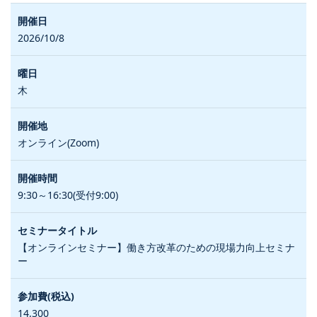
2026/10/8
木
オンライン(Zoom)
9:30～16:30(受付9:00)
【オンラインセミナー】働き方改革のための現場力向上セミナ
ー
14,300