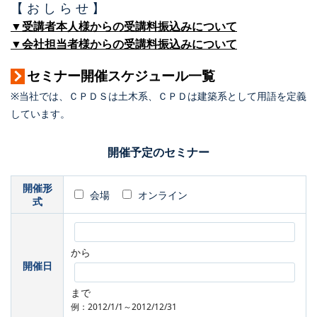
【 お し ら せ 】
▼受講者本人様からの受講料振込みについて
▼会社担当者様からの受講料振込みについて
セミナー開催スケジュール一覧
※当社では、ＣＰＤＳは土木系、ＣＰＤは建築系として用語を定義
しています。
開催予定のセミナー
開催形
会場
オンライン
式
から
開催日
まで
例：2012/1/1～2012/12/31