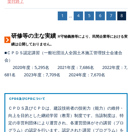
受付終了
1
4
5
6
7
8
...
研修等の主な実績
※守秘義務等により、民間企業等における実
績は公開しておりません。
■ＣＰＤＳ認定講習（一般社団法人全国土木施工管理技士会連合
会）
2020年度：5,295名 2021年度：7,686名 2022年度：7,
681名 2023年度：7,709名 2024年度：7,670名
ＣＰＤＳ及びＣＰＤは、建設技術者の技術力（能力）の維持・
向上を目的とした継続学習（教育）制度です。当該制度は、特
定の非営利団体により運営され、各運営団体がその講習（プロ
グラム）の認定を行います。認定された講習（プログラム）を