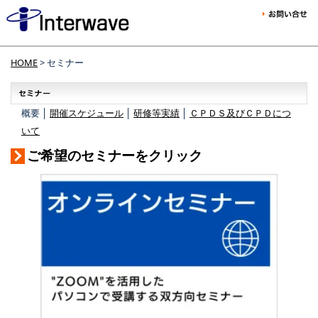
HOME
> セミナー
概要 │
開催スケジュール
│
研修等実績
│
ＣＰＤＳ及びＣＰＤにつ
いて
ご希望のセミナーをクリック