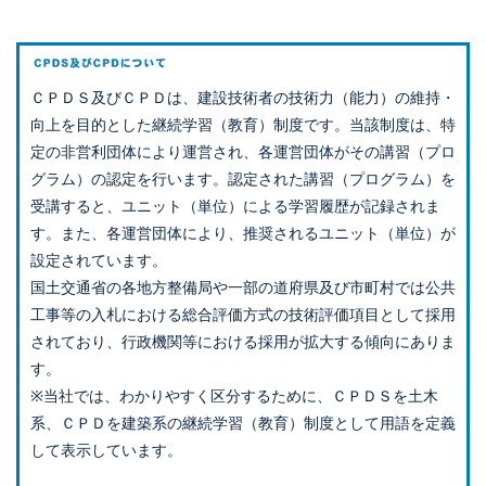
ＣＰＤＳ及びＣＰＤは、建設技術者の技術力（能力）の維持・
向上を目的とした継続学習（教育）制度です。当該制度は、特
定の非営利団体により運営され、各運営団体がその講習（プロ
グラム）の認定を行います。認定された講習（プログラム）を
受講すると、ユニット（単位）による学習履歴が記録されま
す。また、各運営団体により、推奨されるユニット（単位）が
設定されています。
国土交通省の各地方整備局や一部の道府県及び市町村では公共
工事等の入札における総合評価方式の技術評価項目として採用
されており、行政機関等における採用が拡大する傾向にありま
す。
※当社では、わかりやすく区分するために、ＣＰＤＳを土木
系、ＣＰＤを建築系の継続学習（教育）制度として用語を定義
して表示しています。