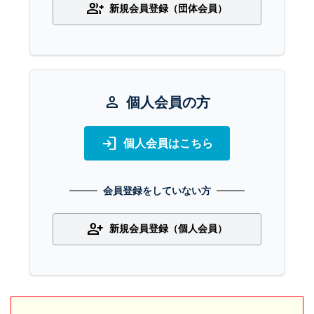
group_add
新規会員登録（団体会員）
person
個人会員の方
login
個人会員はこちら
会員登録をしていない方
person_add
新規会員登録（個人会員）