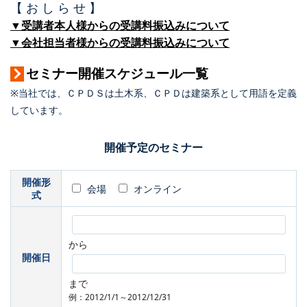
【 お し ら せ 】
▼受講者本人様からの受講料振込みについて
▼会社担当者様からの受講料振込みについて
セミナー開催スケジュール一覧
※当社では、ＣＰＤＳは土木系、ＣＰＤは建築系として用語を定義
しています。
開催予定のセミナー
開催形
会場
オンライン
式
から
開催日
まで
例：2012/1/1～2012/12/31