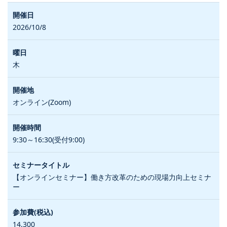
2026/10/8
木
オンライン(Zoom)
9:30～16:30(受付9:00)
【オンラインセミナー】働き方改革のための現場力向上セミナ
ー
14,300