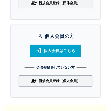
group_add
新規会員登録（団体会員）
person
個人会員の方
login
個人会員はこちら
会員登録をしていない方
person_add
新規会員登録（個人会員）