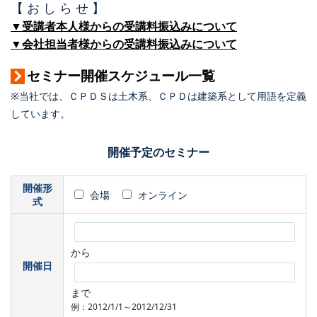
【 お し ら せ 】
▼受講者本人様からの受講料振込みについて
▼会社担当者様からの受講料振込みについて
セミナー開催スケジュール一覧
※当社では、ＣＰＤＳは土木系、ＣＰＤは建築系として用語を定義
しています。
開催予定のセミナー
開催形
会場
オンライン
式
から
開催日
まで
例：2012/1/1～2012/12/31