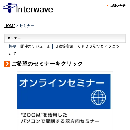
HOME
> セミナー
概要 │
開催スケジュール
│
研修等実績
│
ＣＰＤＳ及びＣＰＤにつ
いて
ご希望のセミナーをクリック