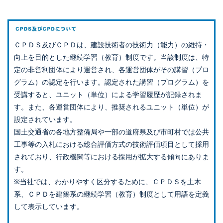
ＣＰＤＳ及びＣＰＤは、建設技術者の技術力（能力）の維持・
向上を目的とした継続学習（教育）制度です。当該制度は、特
定の非営利団体により運営され、各運営団体がその講習（プロ
グラム）の認定を行います。認定された講習（プログラム）を
受講すると、ユニット（単位）による学習履歴が記録されま
す。また、各運営団体により、推奨されるユニット（単位）が
設定されています。
国土交通省の各地方整備局や一部の道府県及び市町村では公共
工事等の入札における総合評価方式の技術評価項目として採用
されており、行政機関等における採用が拡大する傾向にありま
す。
※当社では、わかりやすく区分するために、ＣＰＤＳを土木
系、ＣＰＤを建築系の継続学習（教育）制度として用語を定義
して表示しています。