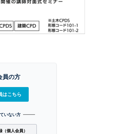
会員の方
員はこちら
ていない方
録（個人会員）