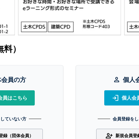
無料）
体会員の方
person
個人
login
会員はこちら
個人会
をしていない方
会員登録をし
person_add
登録（団体会員）
新規会員登