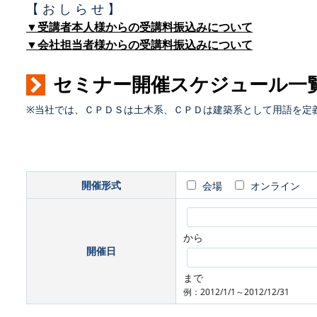
【 お し ら せ 】
▼受講者本人様からの受講料振込みについて
▼会社担当者様からの受講料振込みについて
セミナー開催スケジュール一
※当社では、ＣＰＤＳは土木系、ＣＰＤは建築系として用語を定
開催形式
会場
オンライン
から
開催日
まで
例：2012/1/1～2012/12/31