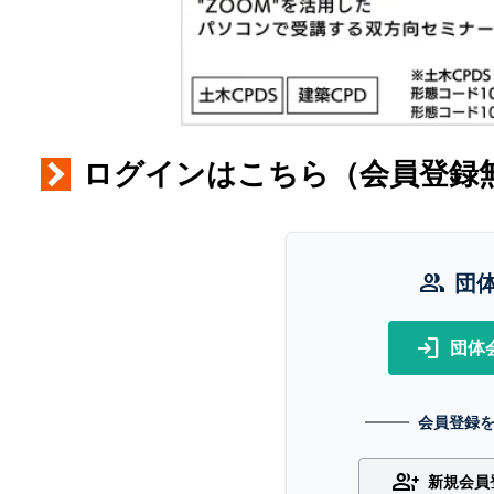
ログインはこちら（会員登録
group
団
login
団体
会員登録
group_add
新規会員