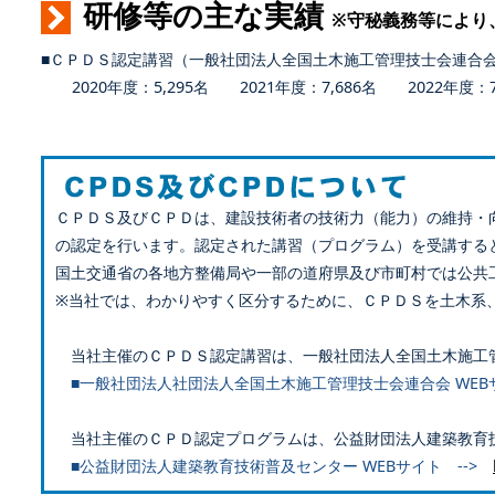
研修等の主な実績
※守秘義務等により
■ＣＰＤＳ認定講習（一般社団法人全国土木施工管理技士会連合
2020年度：5,295名 2021年度：7,686名 2022年度：7,
ＣＰＤＳ及びＣＰＤは、建設技術者の技術力（能力）の維持・
の認定を行います。認定された講習（プログラム）を受講する
国土交通省の各地方整備局や一部の道府県及び市町村では公共
※当社では、わかりやすく区分するために、ＣＰＤＳを土木系
当社主催のＣＰＤＳ認定講習は、一般社団法人全国土木施工
■一般社団法人社団法人全国土木施工管理技士会連合会 WEB
当社主催のＣＰＤ認定プログラムは、公益財団法人建築教育
■公益財団法人建築教育技術普及センター WEBサイト -->