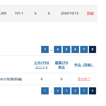
,300
101-1
6
6
2026/10/13
詳細
1
4
5
6
7
8
...
土木CPDS
建築CPD
申込（詳細）
ユニット
単位
の知識(前編)
6
6
受付終了
1
4
5
6
7
8
...