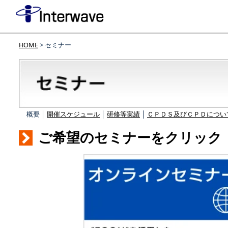
HOME
> セミナー
概要 │
開催スケジュール
│
研修等実績
│
ＣＰＤＳ及びＣＰＤについ
ご希望のセミナーをクリック