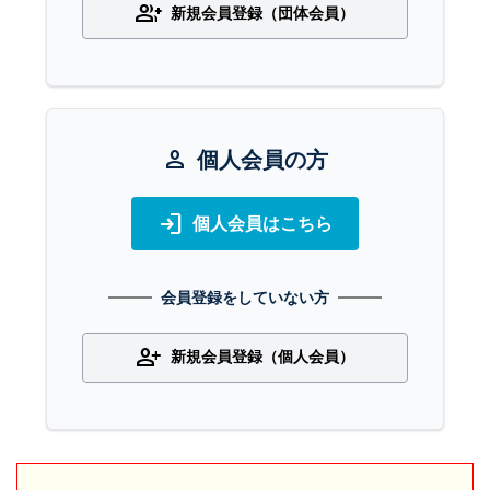
group_add
新規会員登録（団体会員）
person
個人会員の方
login
個人会員はこちら
会員登録をしていない方
person_add
新規会員登録（個人会員）