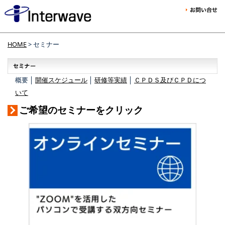
HOME
> セミナー
概要 │
開催スケジュール
│
研修等実績
│
ＣＰＤＳ及びＣＰＤにつ
いて
ご希望のセミナーをクリック