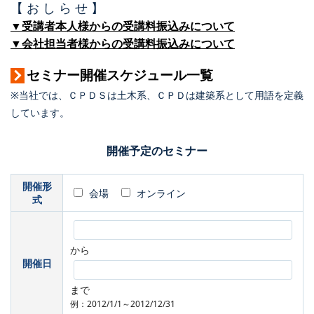
【 お し ら せ 】
▼受講者本人様からの受講料振込みについて
▼会社担当者様からの受講料振込みについて
セミナー開催スケジュール一覧
※当社では、ＣＰＤＳは土木系、ＣＰＤは建築系として用語を定義
しています。
開催予定のセミナー
開催形
会場
オンライン
式
から
開催日
まで
例：2012/1/1～2012/12/31