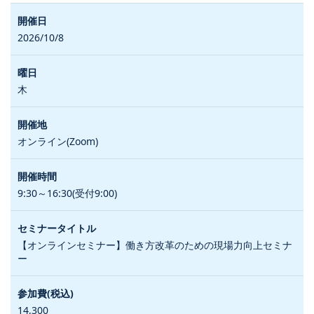
2026/10/8
木
オンライン(Zoom)
9:30～16:30(受付9:00)
【オンラインセミナー】働き方改革のための現場力向上セミナ
ー
14,300