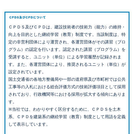
ＣＰＤＳ及びＣＰＤは、建設技術者の技術力（能力）の維持・
向上を目的とした継続学習（教育）制度です。当該制度は、特
定の非営利団体により運営され、各運営団体がその講習（プロ
グラム）の認定を行います。認定された講習（プログラム）を
受講すると、ユニット（単位）による学習履歴が記録されま
す。また、各運営団体により、推奨されるユニット（単位）が
設定されています。
国土交通省の各地方整備局や一部の道府県及び市町村では公共
工事等の入札における総合評価方式の技術評価項目として採用
されており、行政機関等における採用が拡大する傾向にありま
す。
※当社では、わかりやすく区分するために、ＣＰＤＳを土木
系、ＣＰＤを建築系の継続学習（教育）制度として用語を定義
して表示しています。