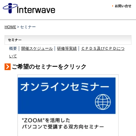
HOME
> セミナー
概要 │
開催スケジュール
│
研修等実績
│
ＣＰＤＳ及びＣＰＤにつ
いて
ご希望のセミナーをクリック