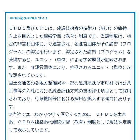
ＣＰＤＳ及びＣＰＤは、建設技術者の技術力（能力）の維持・
向上を目的とした継続学習（教育）制度です。当該制度は、特
定の非営利団体により運営され、各運営団体がその講習（プロ
グラム）の認定を行います。認定された講習（プログラム）を
受講すると、ユニット（単位）による学習履歴が記録されま
す。また、各運営団体により、推奨されるユニット（単位）が
設定されています。
国土交通省の各地方整備局や一部の道府県及び市町村では公共
工事等の入札における総合評価方式の技術評価項目として採用
されており、行政機関等における採用が拡大する傾向にありま
す。
※当社では、わかりやすく区分するために、ＣＰＤＳを土木
系、ＣＰＤを建築系の継続学習（教育）制度として用語を定義
して表示しています。