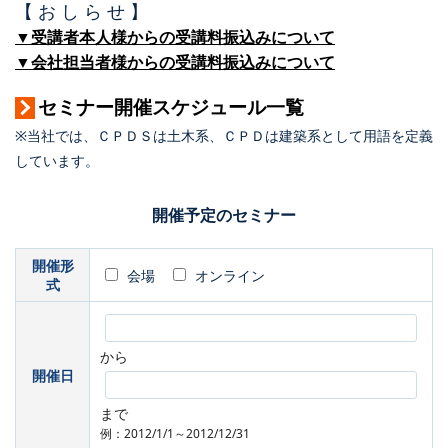
【 お し ら せ 】
▼受講者本人様からの受講料振込みについて
▼会社担当者様からの受講料振込みについて
セミナー開催スケジュール一覧
※当社では、ＣＰＤＳは土木系、ＣＰＤは建築系として用語を定義
しています。
開催予定のセミナー
開催形
会場
オンライン
式
から
開催日
まで
例：2012/1/1～2012/12/31