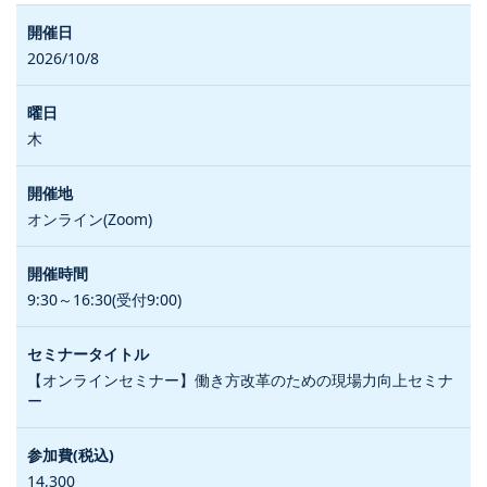
2026/10/8
木
オンライン(Zoom)
9:30～16:30(受付9:00)
【オンラインセミナー】働き方改革のための現場力向上セミナ
ー
14,300