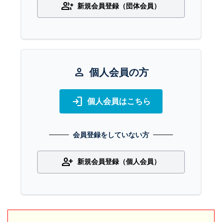
group_add
新規会員登録（団体会員）
person
個人会員の方
login
個人会員はこちら
会員登録をしていない方
person_add
新規会員登録（個人会員）