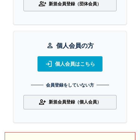
group_add
新規会員登録（団体会員）
person
個人会員の方
login
個人会員はこちら
会員登録をしていない方
person_add
新規会員登録（個人会員）