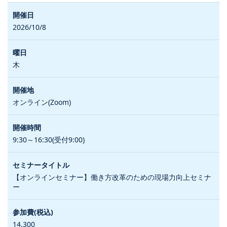
2026/10/8
木
オンライン(Zoom)
9:30～16:30(受付9:00)
【オンラインセミナー】働き方改革のための現場力向上セミナ
ー
14,300