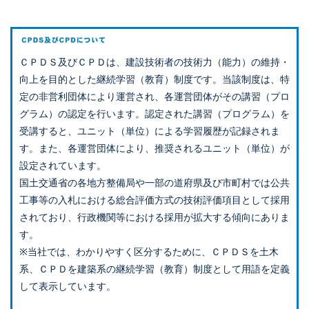
ＣＰＤＳ及びＣＰＤは、建設技術者の技術力（能力）の維持・
向上を目的とした継続学習（教育）制度です。当該制度は、特
定の非営利団体により運営され、各運営団体がその講習（プロ
グラム）の認定を行います。認定された講習（プログラム）を
受講すると、ユニット（単位）による学習履歴が記録されま
す。また、各運営団体により、推奨されるユニット（単位）が
設定されています。
国土交通省の各地方整備局や一部の道府県及び市町村では公共
工事等の入札における総合評価方式の技術評価項目として採用
されており、行政機関等における採用が拡大する傾向にありま
す。
※当社では、わかりやすく区分するために、ＣＰＤＳを土木
系、ＣＰＤを建築系の継続学習（教育）制度として用語を定義
して表示しています。