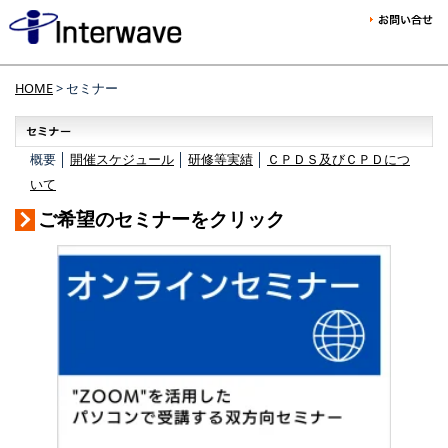
HOME
> セミナー
概要 │
開催スケジュール
│
研修等実績
│
ＣＰＤＳ及びＣＰＤにつ
いて
ご希望のセミナーをクリック