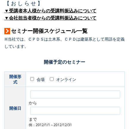
【 お し ら せ 】
▼受講者本人様からの受講料振込みについて
▼会社担当者様からの受講料振込みについて
セミナー開催スケジュール一覧
※当社では、ＣＰＤＳは土木系、ＣＰＤは建築系として用語を定義
しています。
開催予定のセミナー
開催形
会場
オンライン
式
から
開催日
まで
例：2012/1/1～2012/12/31