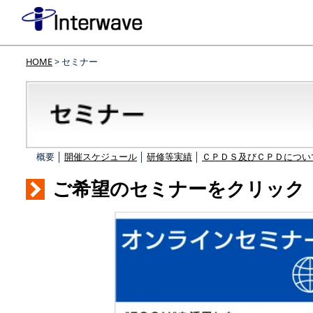
HOME
> セミナー
概要 │
開催スケジュール
│
研修等実績
│
ＣＰＤＳ及びＣＰＤについ
ご希望のセミナーをクリック