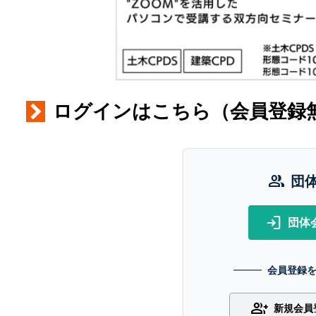
ログインはこちら（会員登録
group
団
login
団体
会員登録
group_add
新規会員