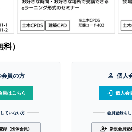
無料）
体会員の方
person
個人
login
会員はこちら
個人会
をしていない方
会員登録をし
person_add
登録（団体会員）
新規会員登