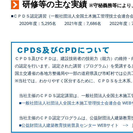
研修等の主な実績
※守秘義務等により
■ＣＰＤＳ認定講習（一般社団法人全国土木施工管理技士会連合
2020年度：5,295名 2021年度：7,686名 2022年度：7,
ＣＰＤＳ及びＣＰＤは、建設技術者の技術力（能力）の維持・
の認定を行います。認定された講習（プログラム）を受講する
国土交通省の各地方整備局や一部の道府県及び市町村では公共
※当社では、わかりやすく区分するために、ＣＰＤＳを土木系
当社主催のＣＰＤＳ認定講習は、一般社団法人全国土木施工
■一般社団法人社団法人全国土木施工管理技士会連合会 WEB
当社主催のＣＰＤ認定プログラムは、公益財団法人建築教育
■公益財団法人建築教育技術普及センター WEBサイト -->