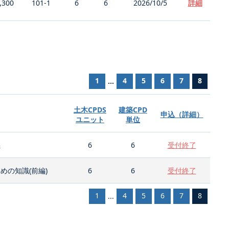
,300
101-1
6
6
2026/10/5
詳細
1
4
5
6
7
8
...
土木CPDS
建築CPD
申込（詳細）
ユニット
単位
義
6
6
受付終了
の知識(前編)
6
6
受付終了
1
4
5
6
7
8
...