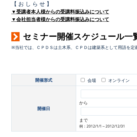
【 お し ら せ 】
▼受講者本人様からの受講料振込みについて
▼会社担当者様からの受講料振込みについて
セミナー開催スケジュール一
※当社では、ＣＰＤＳは土木系、ＣＰＤは建築系として用語を定
開催形式
会場
オンライン
から
開催日
まで
例：2012/1/1～2012/12/31