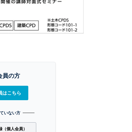
会員の方
員はこちら
ていない方
録（個人会員）