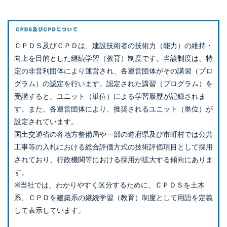
ＣＰＤＳ及びＣＰＤは、建設技術者の技術力（能力）の維持・
向上を目的とした継続学習（教育）制度です。当該制度は、特
定の非営利団体により運営され、各運営団体がその講習（プロ
グラム）の認定を行います。認定された講習（プログラム）を
受講すると、ユニット（単位）による学習履歴が記録されま
す。また、各運営団体により、推奨されるユニット（単位）が
設定されています。
国土交通省の各地方整備局や一部の道府県及び市町村では公共
工事等の入札における総合評価方式の技術評価項目として採用
されており、行政機関等における採用が拡大する傾向にありま
す。
※当社では、わかりやすく区分するために、ＣＰＤＳを土木
系、ＣＰＤを建築系の継続学習（教育）制度として用語を定義
して表示しています。