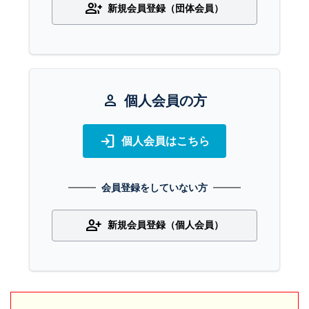
group_add
新規会員登録（団体会員）
person
個人会員の方
login
個人会員はこちら
会員登録をしていない方
person_add
新規会員登録（個人会員）