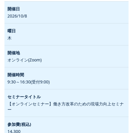
2026/10/8
木
オンライン(Zoom)
9:30～16:30(受付9:00)
【オンラインセミナー】働き方改革のための現場力向上セミナ
ー
14,300