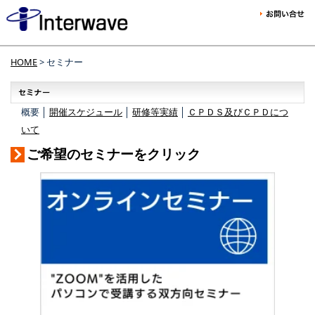
HOME
> セミナー
概要 │
開催スケジュール
│
研修等実績
│
ＣＰＤＳ及びＣＰＤにつ
いて
ご希望のセミナーをクリック