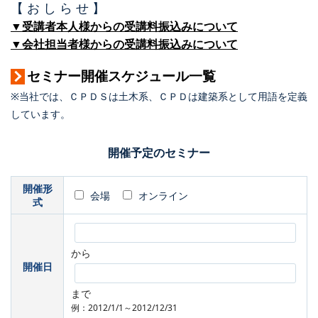
【 お し ら せ 】
▼受講者本人様からの受講料振込みについて
▼会社担当者様からの受講料振込みについて
セミナー開催スケジュール一覧
※当社では、ＣＰＤＳは土木系、ＣＰＤは建築系として用語を定義
しています。
開催予定のセミナー
開催形
会場
オンライン
式
から
開催日
まで
例：2012/1/1～2012/12/31