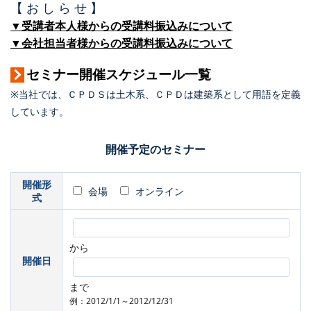
【 お し ら せ 】
▼受講者本人様からの受講料振込みについて
▼会社担当者様からの受講料振込みについて
セミナー開催スケジュール一覧
※当社では、ＣＰＤＳは土木系、ＣＰＤは建築系として用語を定義
しています。
開催予定のセミナー
開催形
会場
オンライン
式
から
開催日
まで
例：2012/1/1～2012/12/31