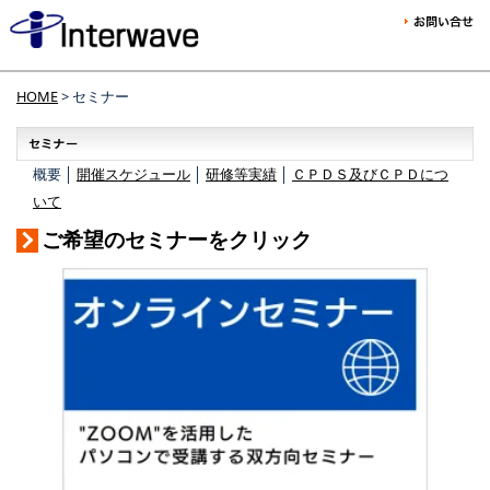
HOME
> セミナー
概要 │
開催スケジュール
│
研修等実績
│
ＣＰＤＳ及びＣＰＤにつ
いて
ご希望のセミナーをクリック