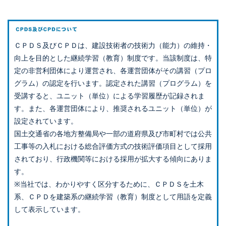
ＣＰＤＳ及びＣＰＤは、建設技術者の技術力（能力）の維持・
向上を目的とした継続学習（教育）制度です。当該制度は、特
定の非営利団体により運営され、各運営団体がその講習（プロ
グラム）の認定を行います。認定された講習（プログラム）を
受講すると、ユニット（単位）による学習履歴が記録されま
す。また、各運営団体により、推奨されるユニット（単位）が
設定されています。
国土交通省の各地方整備局や一部の道府県及び市町村では公共
工事等の入札における総合評価方式の技術評価項目として採用
されており、行政機関等における採用が拡大する傾向にありま
す。
※当社では、わかりやすく区分するために、ＣＰＤＳを土木
系、ＣＰＤを建築系の継続学習（教育）制度として用語を定義
して表示しています。