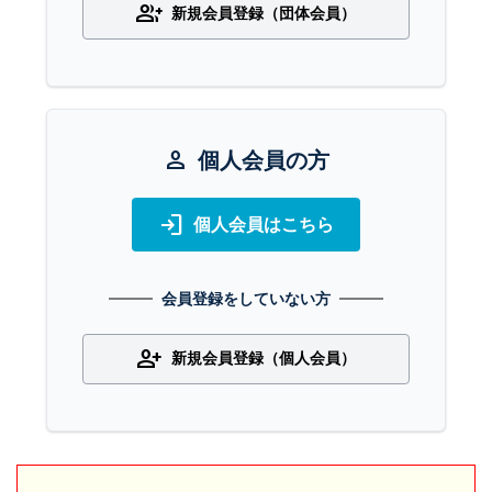
group_add
新規会員登録（団体会員）
person
個人会員の方
login
個人会員はこちら
会員登録をしていない方
person_add
新規会員登録（個人会員）