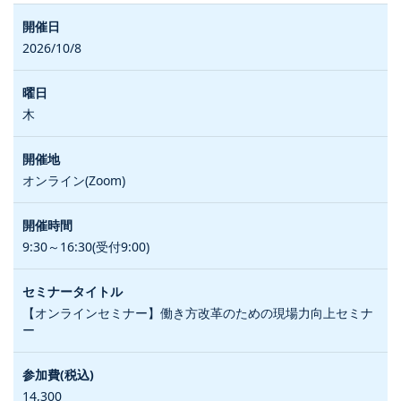
2026/10/8
木
オンライン(Zoom)
9:30～16:30(受付9:00)
【オンラインセミナー】働き方改革のための現場力向上セミナ
ー
14,300