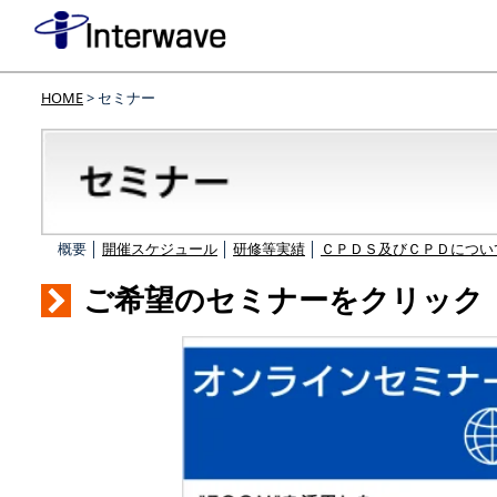
HOME
> セミナー
概要 │
開催スケジュール
│
研修等実績
│
ＣＰＤＳ及びＣＰＤについ
ご希望のセミナーをクリック