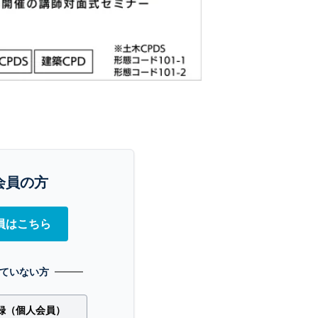
会員の方
員はこちら
ていない方
録（個人会員）