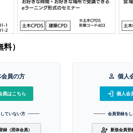
無料）
体会員の方
person
個人
login
会員はこちら
個人会
をしていない方
会員登録をし
person_add
登録（団体会員）
新規会員登