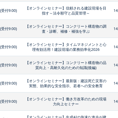
【オンラインセミナー】信頼される建設現場を目
0(受付9:00)
14
指す～法令順守と品質管理～
【オンラインセミナー】コンクリート構造物の調
0(受付9:00)
14
査・診断、補修・補強を学ぶ
【オンラインセミナー】タイムマネジメントと心
0(受付9:00)
14
理有効活用！建設現場の業務効率化2026
【オンラインセミナー】コンクリート構造物の品
0(受付9:00)
14
質向上・高耐久化のための知識(後編)
【オンラインセミナー】最新版：建設死亡災害の
0(受付9:00)
14
実態、効果的な安全指示、若者への安全教育
【オンラインセミナー】働き方改革のための現場
0(受付9:00)
14
力向上セミナー
【オンラインセミナー】生成AIの急速な進歩が建