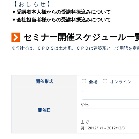
【 お し ら せ 】
▼受講者本人様からの受講料振込みについて
▼会社担当者様からの受講料振込みについて
セミナー開催スケジュール一
※当社では、ＣＰＤＳは土木系、ＣＰＤは建築系として用語を定
開催形式
会場
オンライン
から
開催日
まで
例：2012/1/1～2012/12/31