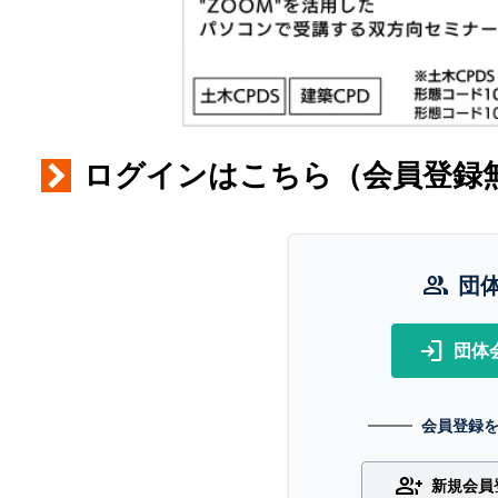
ログインはこちら（会員登録
group
団
login
団体
会員登録
group_add
新規会員