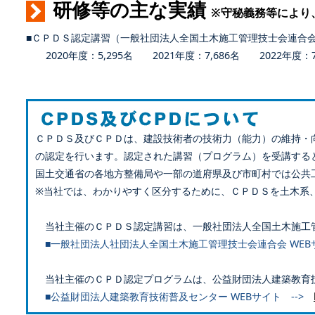
研修等の主な実績
※守秘義務等により
■ＣＰＤＳ認定講習（一般社団法人全国土木施工管理技士会連合
2020年度：5,295名 2021年度：7,686名 2022年度：7,
ＣＰＤＳ及びＣＰＤは、建設技術者の技術力（能力）の維持・
の認定を行います。認定された講習（プログラム）を受講する
国土交通省の各地方整備局や一部の道府県及び市町村では公共
※当社では、わかりやすく区分するために、ＣＰＤＳを土木系
当社主催のＣＰＤＳ認定講習は、一般社団法人全国土木施工
■一般社団法人社団法人全国土木施工管理技士会連合会 WEB
当社主催のＣＰＤ認定プログラムは、公益財団法人建築教育
■公益財団法人建築教育技術普及センター WEBサイト -->