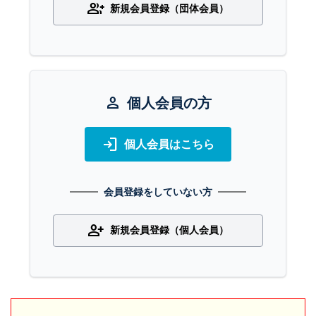
group_add
新規会員登録（団体会員）
person
個人会員の方
login
個人会員はこちら
会員登録をしていない方
person_add
新規会員登録（個人会員）