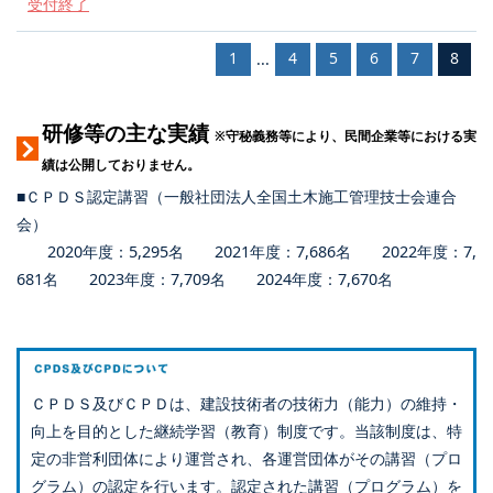
受付終了
1
4
5
6
7
8
...
研修等の主な実績
※守秘義務等により、民間企業等における実
績は公開しておりません。
■ＣＰＤＳ認定講習（一般社団法人全国土木施工管理技士会連合
会）
2020年度：5,295名 2021年度：7,686名 2022年度：7,
681名 2023年度：7,709名 2024年度：7,670名
ＣＰＤＳ及びＣＰＤは、建設技術者の技術力（能力）の維持・
向上を目的とした継続学習（教育）制度です。当該制度は、特
定の非営利団体により運営され、各運営団体がその講習（プロ
グラム）の認定を行います。認定された講習（プログラム）を