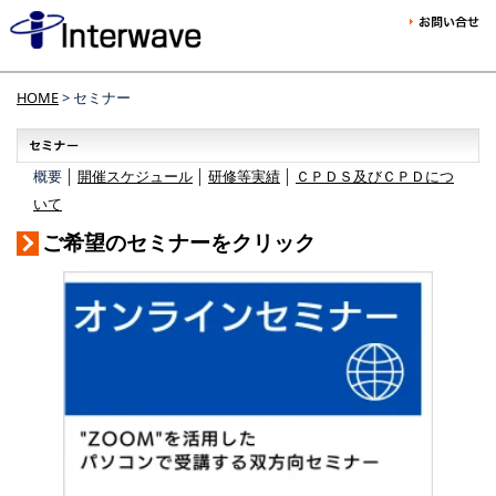
HOME
> セミナー
概要 │
開催スケジュール
│
研修等実績
│
ＣＰＤＳ及びＣＰＤにつ
いて
ご希望のセミナーをクリック