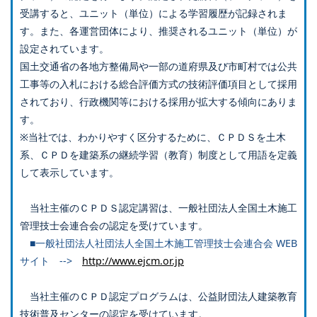
受講すると、ユニット（単位）による学習履歴が記録されま
す。また、各運営団体により、推奨されるユニット（単位）が
設定されています。
国土交通省の各地方整備局や一部の道府県及び市町村では公共
工事等の入札における総合評価方式の技術評価項目として採用
されており、行政機関等における採用が拡大する傾向にありま
す。
※当社では、わかりやすく区分するために、ＣＰＤＳを土木
系、ＣＰＤを建築系の継続学習（教育）制度として用語を定義
して表示しています。
当社主催のＣＰＤＳ認定講習は、一般社団法人全国土木施工
管理技士会連合会の認定を受けています。
■一般社団法人社団法人全国土木施工管理技士会連合会 WEB
サイト -->
http://www.ejcm.or.jp
当社主催のＣＰＤ認定プログラムは、公益財団法人建築教育
技術普及センターの認定を受けています。