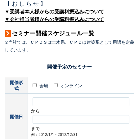
【 お し ら せ 】
▼受講者本人様からの受講料振込みについて
▼会社担当者様からの受講料振込みについて
セミナー開催スケジュール一覧
※当社では、ＣＰＤＳは土木系、ＣＰＤは建築系として用語を定義
しています。
開催予定のセミナー
開催形
会場
オンライン
式
から
開催日
まで
例：2012/1/1～2012/12/31