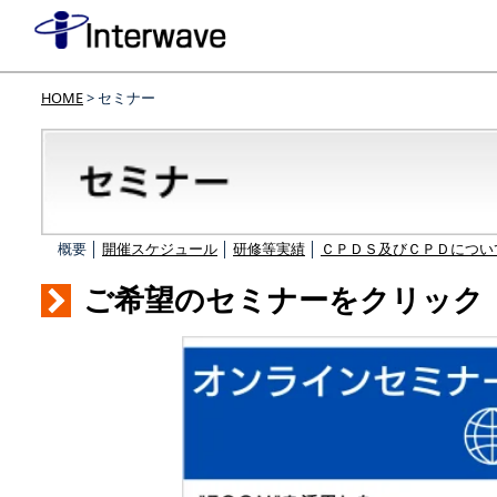
HOME
> セミナー
概要 │
開催スケジュール
│
研修等実績
│
ＣＰＤＳ及びＣＰＤについ
ご希望のセミナーをクリック