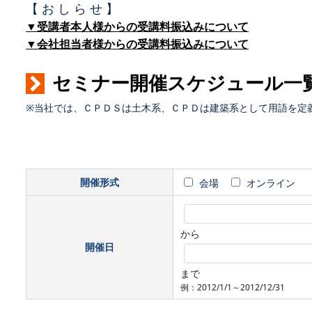
【 お し ら せ 】
▼受講者本人様からの受講料振込みについて
▼会社担当者様からの受講料振込みについて
セミナー開催スケジュール一
※当社では、ＣＰＤＳは土木系、ＣＰＤは建築系として用語を定
開催形式
会場
オンライン
から
開催日
まで
例：2012/1/1～2012/12/31