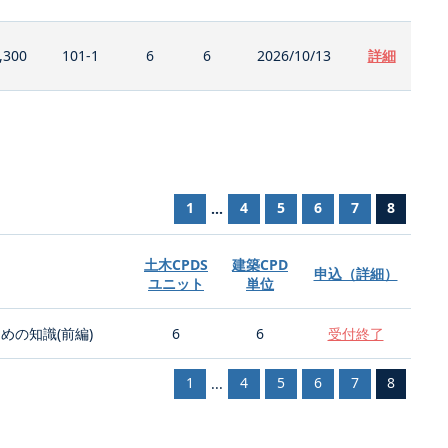
,300
101-1
6
6
2026/10/13
詳細
1
4
5
6
7
8
...
土木CPDS
建築CPD
申込（詳細）
ユニット
単位
の知識(前編)
6
6
受付終了
1
4
5
6
7
8
...