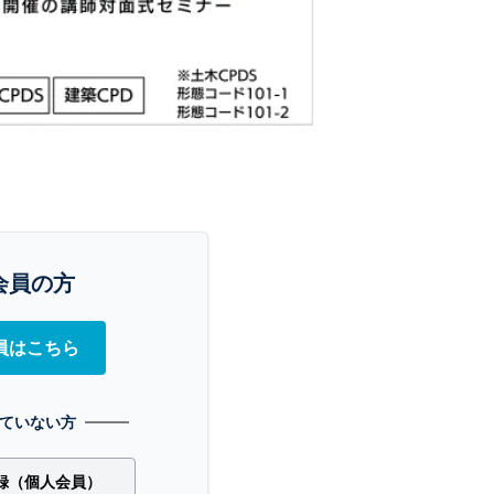
会員の方
員はこちら
ていない方
録（個人会員）