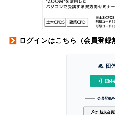
ログインはこちら（会員登録
group
団
login
団体
会員登録
group_add
新規会員