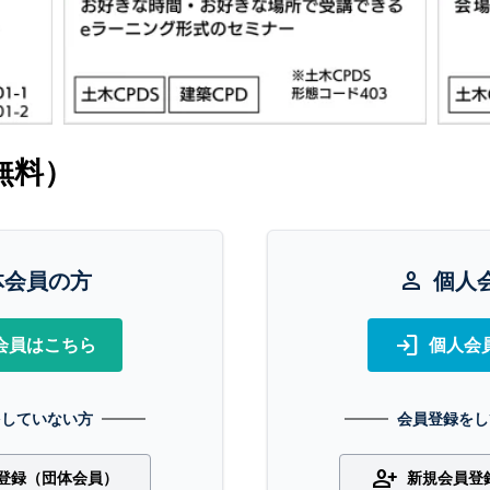
無料）
体会員の方
person
個人
login
会員はこちら
個人会
をしていない方
会員登録をし
person_add
登録（団体会員）
新規会員登