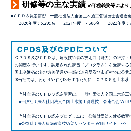
研修等の主な実績
※守秘義務等により
■ＣＰＤＳ認定講習（一般社団法人全国土木施工管理技士会連合
2020年度：5,295名 2021年度：7,686名 2022年度：7,
ＣＰＤＳ及びＣＰＤは、建設技術者の技術力（能力）の維持・
の認定を行います。認定された講習（プログラム）を受講する
国土交通省の各地方整備局や一部の道府県及び市町村では公共
※当社では、わかりやすく区分するために、ＣＰＤＳを土木系
当社主催のＣＰＤＳ認定講習は、一般社団法人全国土木施工
■一般社団法人社団法人全国土木施工管理技士会連合会 WEB
当社主催のＣＰＤ認定プログラムは、公益財団法人建築教育
■公益財団法人建築教育技術普及センター WEBサイト -->