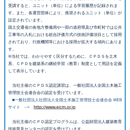
受講すると、ユニット（単位）による学習履歴が記録されま
す。また、各運営団体により、推奨されるユニット（単位）が
設定されています。
国土交通省の各地方整備局や一部の道府県及び市町村では公共
工事等の入札における総合評価方式の技術評価項目として採用
されており、行政機関等における採用が拡大する傾向にありま
す。
※当社では、わかりやすく区分するために、ＣＰＤＳを土木
系、ＣＰＤを建築系の継続学習（教育）制度として用語を定義
して表示しています。
当社主催のＣＰＤＳ認定講習は、一般社団法人全国土木施工
管理技士会連合会の認定を受けています。
■一般社団法人社団法人全国土木施工管理技士会連合会 WEB
サイト -->
http://www.ejcm.or.jp
当社主催のＣＰＤ認定プログラムは、公益財団法人建築教育
技術普及センターの認定を受けています。