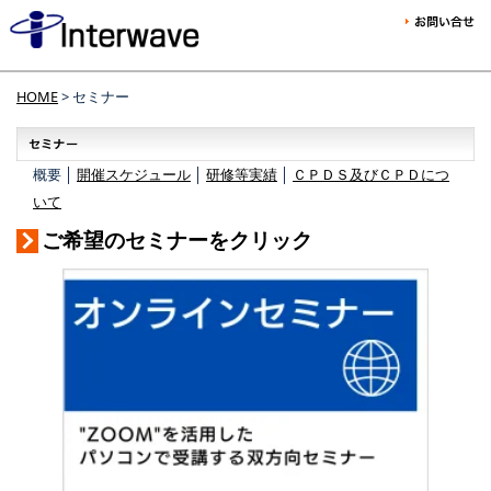
HOME
> セミナー
概要 │
開催スケジュール
│
研修等実績
│
ＣＰＤＳ及びＣＰＤにつ
いて
ご希望のセミナーをクリック