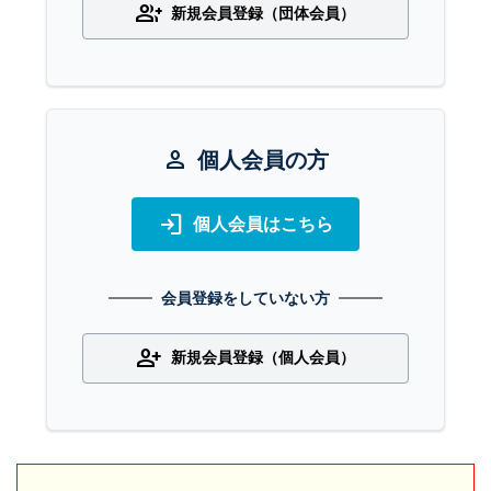
group_add
新規会員登録（団体会員）
person
個人会員の方
login
個人会員はこちら
会員登録をしていない方
person_add
新規会員登録（個人会員）