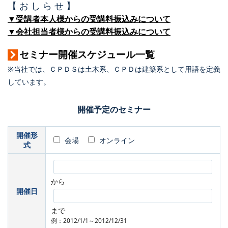
【 お し ら せ 】
▼受講者本人様からの受講料振込みについて
▼会社担当者様からの受講料振込みについて
セミナー開催スケジュール一覧
※当社では、ＣＰＤＳは土木系、ＣＰＤは建築系として用語を定義
しています。
開催予定のセミナー
開催形
会場
オンライン
式
から
開催日
まで
例：2012/1/1～2012/12/31