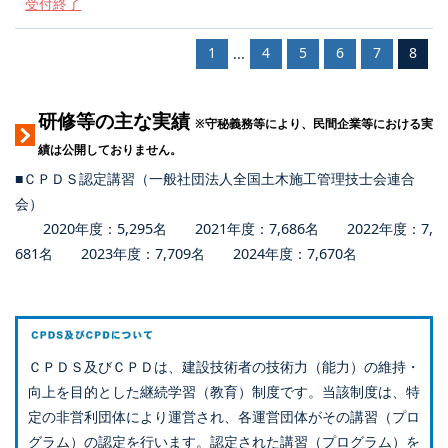
受付終了
1
4
5
6
7
8
...
研修等の主な実績
※守秘義務等により、民間企業等における実
績は公開しておりません。
■ＣＰＤＳ認定講習（一般社団法人全国土木施工管理技士会連合
会）
2020年度：5,295名 2021年度：7,686名 2022年度：7,
681名 2023年度：7,709名 2024年度：7,670名
ＣＰＤＳ及びＣＰＤは、建設技術者の技術力（能力）の維持・
向上を目的とした継続学習（教育）制度です。当該制度は、特
定の非営利団体により運営され、各運営団体がその講習（プロ
グラム）の認定を行います。認定された講習（プログラム）を