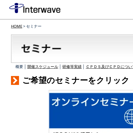
HOME
> セミナー
概要 │
開催スケジュール
│
研修等実績
│
ＣＰＤＳ及びＣＰＤについ
ご希望のセミナーをクリック