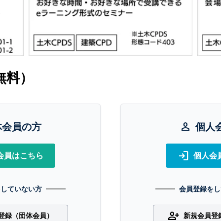
無料）
体会員の方
person
個人
login
会員はこちら
個人会
をしていない方
会員登録をし
person_add
登録（団体会員）
新規会員登