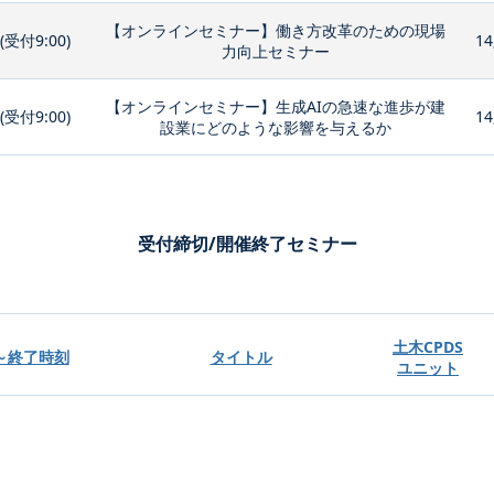
【オンラインセミナー】働き方改革のための現場
0(受付9:00)
14
力向上セミナー
【オンラインセミナー】生成AIの急速な進歩が建
0(受付9:00)
14
設業にどのような影響を与えるか
受付締切/開催終了セミナー
土木CPDS
～終了時刻
タイトル
ユニット