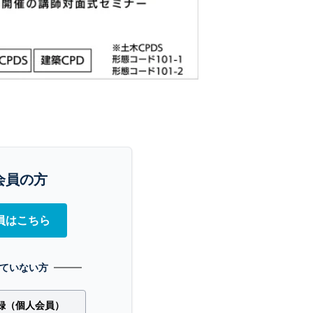
会員の方
員はこちら
ていない方
録（個人会員）