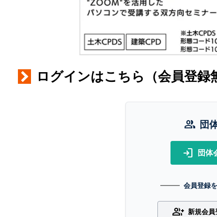
ログインはこちら（会員登録
group
団
login
団体
会員登録
group_add
新規会員