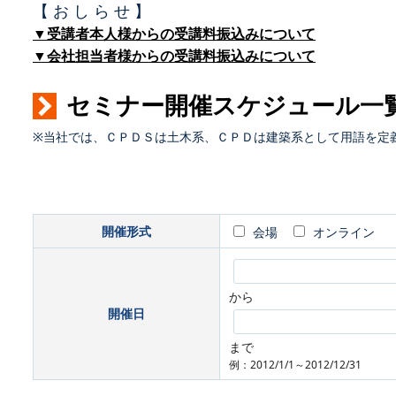
【 お し ら せ 】
▼受講者本人様からの受講料振込みについて
▼会社担当者様からの受講料振込みについて
セミナー開催スケジュール一
※当社では、ＣＰＤＳは土木系、ＣＰＤは建築系として用語を定
開催形式
会場
オンライン
から
開催日
まで
例：2012/1/1～2012/12/31