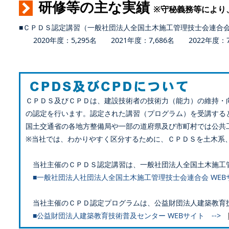
研修等の主な実績
※守秘義務等により
■ＣＰＤＳ認定講習（一般社団法人全国土木施工管理技士会連合
2020年度：5,295名 2021年度：7,686名 2022年度：7,
ＣＰＤＳ及びＣＰＤは、建設技術者の技術力（能力）の維持・
の認定を行います。認定された講習（プログラム）を受講する
国土交通省の各地方整備局や一部の道府県及び市町村では公共
※当社では、わかりやすく区分するために、ＣＰＤＳを土木系
当社主催のＣＰＤＳ認定講習は、一般社団法人全国土木施工
■一般社団法人社団法人全国土木施工管理技士会連合会 WEB
当社主催のＣＰＤ認定プログラムは、公益財団法人建築教育
■公益財団法人建築教育技術普及センター WEBサイト -->