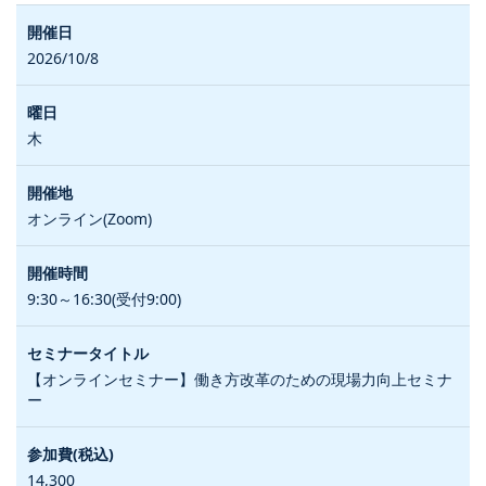
2026/10/8
木
オンライン(Zoom)
9:30～16:30(受付9:00)
【オンラインセミナー】働き方改革のための現場力向上セミナ
ー
14,300