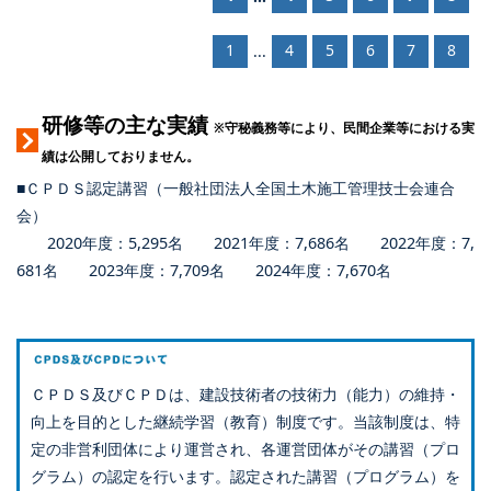
1
4
5
6
7
8
...
研修等の主な実績
※守秘義務等により、民間企業等における実
績は公開しておりません。
■ＣＰＤＳ認定講習（一般社団法人全国土木施工管理技士会連合
会）
2020年度：5,295名 2021年度：7,686名 2022年度：7,
681名 2023年度：7,709名 2024年度：7,670名
ＣＰＤＳ及びＣＰＤは、建設技術者の技術力（能力）の維持・
向上を目的とした継続学習（教育）制度です。当該制度は、特
定の非営利団体により運営され、各運営団体がその講習（プロ
グラム）の認定を行います。認定された講習（プログラム）を