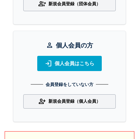
group_add
新規会員登録（団体会員）
person
個人会員の方
login
個人会員はこちら
会員登録をしていない方
person_add
新規会員登録（個人会員）