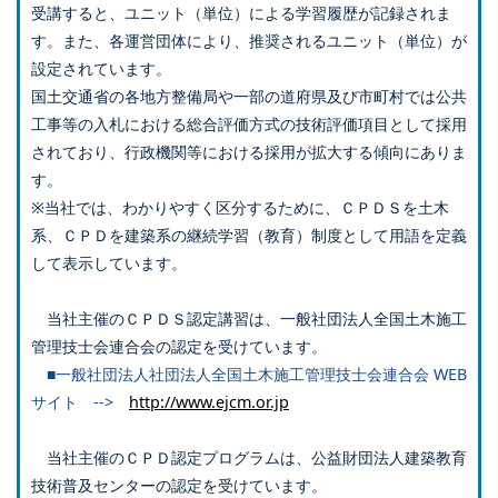
受講すると、ユニット（単位）による学習履歴が記録されま
す。また、各運営団体により、推奨されるユニット（単位）が
設定されています。
国土交通省の各地方整備局や一部の道府県及び市町村では公共
工事等の入札における総合評価方式の技術評価項目として採用
されており、行政機関等における採用が拡大する傾向にありま
す。
※当社では、わかりやすく区分するために、ＣＰＤＳを土木
系、ＣＰＤを建築系の継続学習（教育）制度として用語を定義
して表示しています。
当社主催のＣＰＤＳ認定講習は、一般社団法人全国土木施工
管理技士会連合会の認定を受けています。
■一般社団法人社団法人全国土木施工管理技士会連合会 WEB
サイト -->
http://www.ejcm.or.jp
当社主催のＣＰＤ認定プログラムは、公益財団法人建築教育
技術普及センターの認定を受けています。