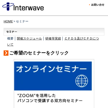
HOME
> セミナー
概要 │
開催スケジュール
│
研修等実績
│
ＣＰＤＳ及びＣＰＤにつ
いて
ご希望のセミナーをクリック