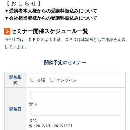
【 お し ら せ 】
▼受講者本人様からの受講料振込みについて
▼会社担当者様からの受講料振込みについて
セミナー開催スケジュール一覧
※当社では、ＣＰＤＳは土木系、ＣＰＤは建築系として用語を定義
しています。
開催予定のセミナー
開催形
会場
オンライン
式
から
開催日
まで
例：2012/1/1～2012/12/31