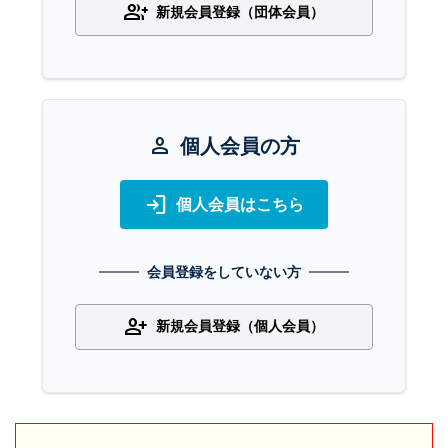
group_add
新規会員登録（団体会員）
person
個人会員の方
login
個人会員はこちら
会員登録をしていない方
person_add
新規会員登録（個人会員）