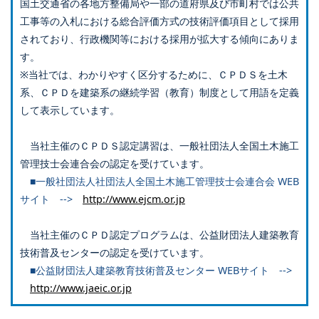
国土交通省の各地方整備局や一部の道府県及び市町村では公共
工事等の入札における総合評価方式の技術評価項目として採用
されており、行政機関等における採用が拡大する傾向にありま
す。
※当社では、わかりやすく区分するために、ＣＰＤＳを土木
系、ＣＰＤを建築系の継続学習（教育）制度として用語を定義
して表示しています。
当社主催のＣＰＤＳ認定講習は、一般社団法人全国土木施工
管理技士会連合会の認定を受けています。
■一般社団法人社団法人全国土木施工管理技士会連合会 WEB
サイト -->
http://www.ejcm.or.jp
当社主催のＣＰＤ認定プログラムは、公益財団法人建築教育
技術普及センターの認定を受けています。
■公益財団法人建築教育技術普及センター WEBサイト -->
http://www.jaeic.or.jp