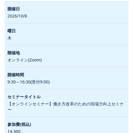
2026/10/8
木
オンライン(Zoom)
9:30～16:30(受付9:00)
【オンラインセミナー】働き方改革のための現場力向上セミナ
ー
14,300