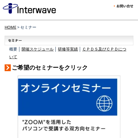
HOME
> セミナー
概要 │
開催スケジュール
│
研修等実績
│
ＣＰＤＳ及びＣＰＤにつ
いて
ご希望のセミナーをクリック