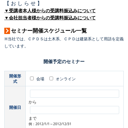
【 お し ら せ 】
▼受講者本人様からの受講料振込みについて
▼会社担当者様からの受講料振込みについて
セミナー開催スケジュール一覧
※当社では、ＣＰＤＳは土木系、ＣＰＤは建築系として用語を定義
しています。
開催予定のセミナー
開催形
会場
オンライン
式
から
開催日
まで
例：2012/1/1～2012/12/31