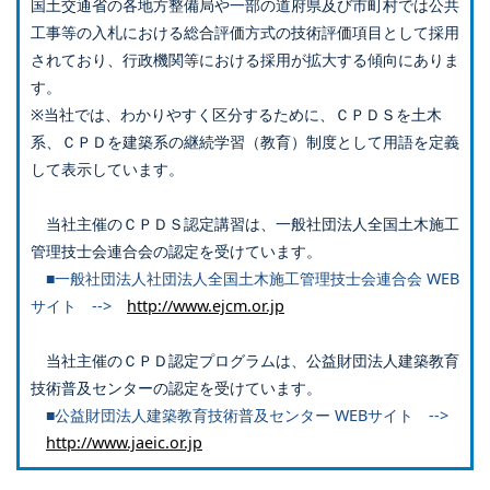
国土交通省の各地方整備局や一部の道府県及び市町村では公共
工事等の入札における総合評価方式の技術評価項目として採用
されており、行政機関等における採用が拡大する傾向にありま
す。
※当社では、わかりやすく区分するために、ＣＰＤＳを土木
系、ＣＰＤを建築系の継続学習（教育）制度として用語を定義
して表示しています。
当社主催のＣＰＤＳ認定講習は、一般社団法人全国土木施工
管理技士会連合会の認定を受けています。
■一般社団法人社団法人全国土木施工管理技士会連合会 WEB
サイト -->
http://www.ejcm.or.jp
当社主催のＣＰＤ認定プログラムは、公益財団法人建築教育
技術普及センターの認定を受けています。
■公益財団法人建築教育技術普及センター WEBサイト -->
http://www.jaeic.or.jp