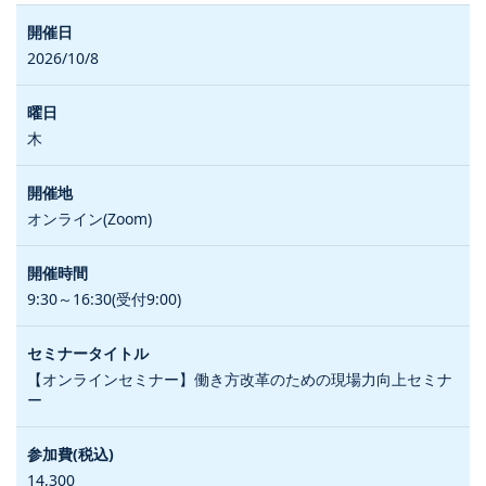
2026/10/8
木
オンライン(Zoom)
9:30～16:30(受付9:00)
【オンラインセミナー】働き方改革のための現場力向上セミナ
ー
14,300