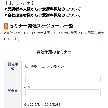
【 お し ら せ 】
▼受講者本人様からの受講料振込みについて
▼会社担当者様からの受講料振込みについて
セミナー開催スケジュール一覧
※当社では、ＣＰＤＳは土木系、ＣＰＤは建築系として用語を定義
しています。
開催予定のセミナー
開催形
会場
オンライン
式
から
開催日
まで
例：2012/1/1～2012/12/31