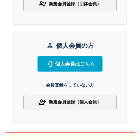
group_add
新規会員登録（団体会員）
person
個人会員の方
login
個人会員はこちら
会員登録をしていない方
person_add
新規会員登録（個人会員）