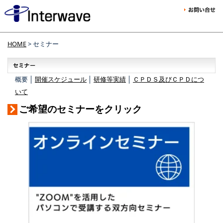
HOME
> セミナー
概要 │
開催スケジュール
│
研修等実績
│
ＣＰＤＳ及びＣＰＤにつ
いて
ご希望のセミナーをクリック