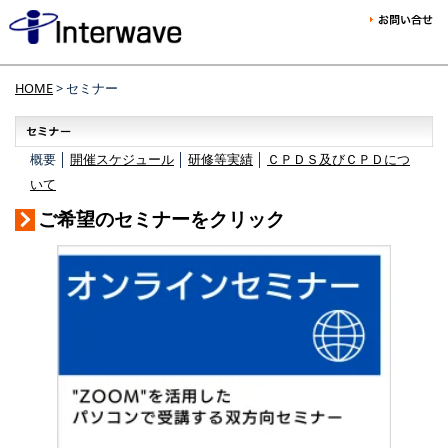
HOME
> セミナー
概要 │
開催スケジュール
│
研修等実績
│
ＣＰＤＳ及びＣＰＤにつ
いて
ご希望のセミナーをクリック