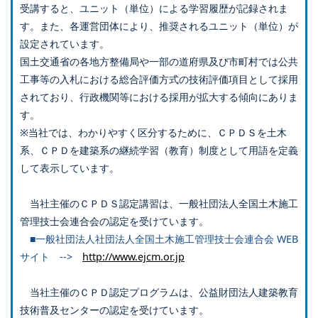
受講すると、ユニット（単位）による学習履歴が記録されま
す。また、各運営団体により、推奨されるユニット（単位）が
設定されています。
国土交通省の各地方整備局や一部の道府県及び市町村では公共
工事等の入札における総合評価方式の技術評価項目として採用
されており、行政機関等における採用が拡大する傾向にありま
す。
※当社では、わかりやすく区分するために、ＣＰＤＳを土木
系、ＣＰＤを建築系の継続学習（教育）制度として用語を定義
して表示しています。
当社主催のＣＰＤＳ認定講習は、一般社団法人全国土木施工
管理技士会連合会の認定を受けています。
■一般社団法人社団法人全国土木施工管理技士会連合会 WEB
サイト -->
http://www.ejcm.or.jp
当社主催のＣＰＤ認定プログラムは、公益財団法人建築教育
技術普及センターの認定を受けています。