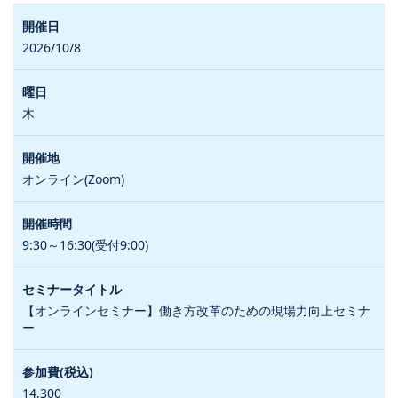
2026/10/8
木
オンライン(Zoom)
9:30～16:30(受付9:00)
【オンラインセミナー】働き方改革のための現場力向上セミナ
ー
14,300