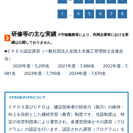
1
4
5
6
7
8
...
研修等の主な実績
※守秘義務等により、民間企業等における実
績は公開しておりません。
■ＣＰＤＳ認定講習（一般社団法人全国土木施工管理技士会連合
会）
2020年度：5,295名 2021年度：7,686名 2022年度：7,
681名 2023年度：7,709名 2024年度：7,670名
ＣＰＤＳ及びＣＰＤは、建設技術者の技術力（能力）の維持・
向上を目的とした継続学習（教育）制度です。当該制度は、特
定の非営利団体により運営され、各運営団体がその講習（プロ
グラム）の認定を行います。認定された講習（プログラム）を