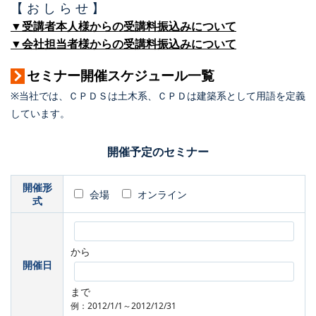
【 お し ら せ 】
▼受講者本人様からの受講料振込みについて
▼会社担当者様からの受講料振込みについて
セミナー開催スケジュール一覧
※当社では、ＣＰＤＳは土木系、ＣＰＤは建築系として用語を定義
しています。
開催予定のセミナー
開催形
会場
オンライン
式
から
開催日
まで
例：2012/1/1～2012/12/31