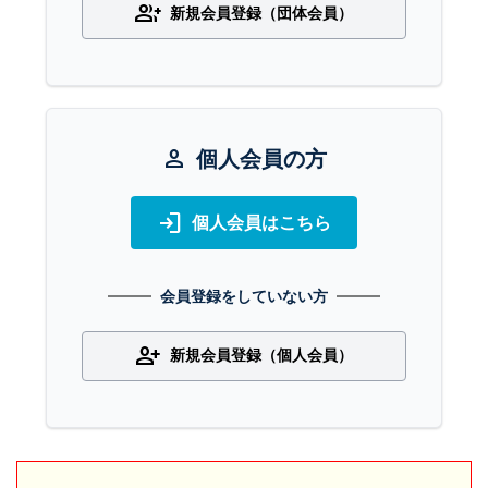
group_add
新規会員登録（団体会員）
person
個人会員の方
login
個人会員はこちら
会員登録をしていない方
person_add
新規会員登録（個人会員）