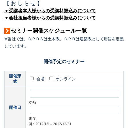
【 お し ら せ 】
▼受講者本人様からの受講料振込みについて
▼会社担当者様からの受講料振込みについて
セミナー開催スケジュール一覧
※当社では、ＣＰＤＳは土木系、ＣＰＤは建築系として用語を定義
しています。
開催予定のセミナー
開催形
会場
オンライン
式
から
開催日
まで
例：2012/1/1～2012/12/31