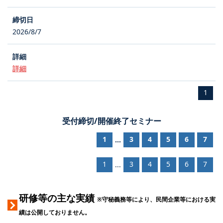
2026/8/7
詳細
1
受付締切/開催終了セミナー
1
3
4
5
6
7
...
1
3
4
5
6
7
...
研修等の主な実績
※守秘義務等により、民間企業等における実
績は公開しておりません。