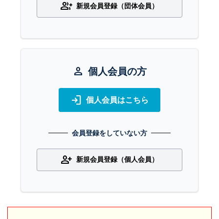
group_add
新規会員登録（団体会員）
person
個人会員の方
login
個人会員はこちら
会員登録をしていない方
person_add
新規会員登録（個人会員）