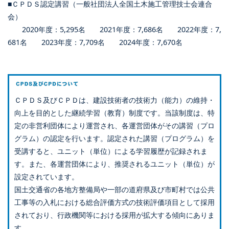
■ＣＰＤＳ認定講習（一般社団法人全国土木施工管理技士会連合
会）
2020年度：5,295名 2021年度：7,686名 2022年度：7,
681名 2023年度：7,709名 2024年度：7,670名
ＣＰＤＳ及びＣＰＤは、建設技術者の技術力（能力）の維持・
向上を目的とした継続学習（教育）制度です。当該制度は、特
定の非営利団体により運営され、各運営団体がその講習（プロ
グラム）の認定を行います。認定された講習（プログラム）を
受講すると、ユニット（単位）による学習履歴が記録されま
す。また、各運営団体により、推奨されるユニット（単位）が
設定されています。
国土交通省の各地方整備局や一部の道府県及び市町村では公共
工事等の入札における総合評価方式の技術評価項目として採用
されており、行政機関等における採用が拡大する傾向にありま
す。