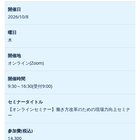
2026/10/8
木
オンライン(Zoom)
9:30～16:30(受付9:00)
【オンラインセミナー】働き方改革のための現場力向上セミナ
ー
14,300