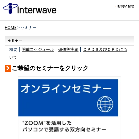
HOME
> セミナー
概要 │
開催スケジュール
│
研修等実績
│
ＣＰＤＳ及びＣＰＤにつ
いて
ご希望のセミナーをクリック