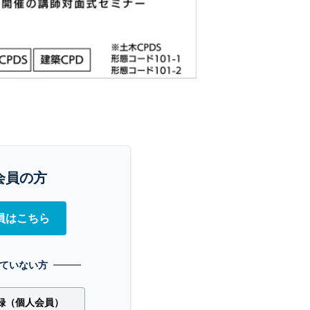
会員の方
員はこちら
ていない方
録（個人会員）