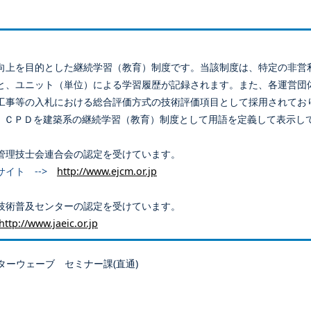
向上を目的とした継続学習（教育）制度です。当該制度は、特定の非営
と、ユニット（単位）による学習履歴が記録されます。また、各運営団
工事等の入札における総合評価方式の技術評価項目として採用されてお
、ＣＰＤを建築系の継続学習（教育）制度として用語を定義して表示し
管理技士会連合会の認定を受けています。
サイト -->
http://www.ejcm.or.jp
技術普及センターの認定を受けています。
http://www.jaeic.or.jp
ターウェーブ セミナー課(直通)