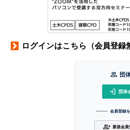
ログインはこちら（会員登録
group
団
login
団体
会員登録
group_add
新規会員