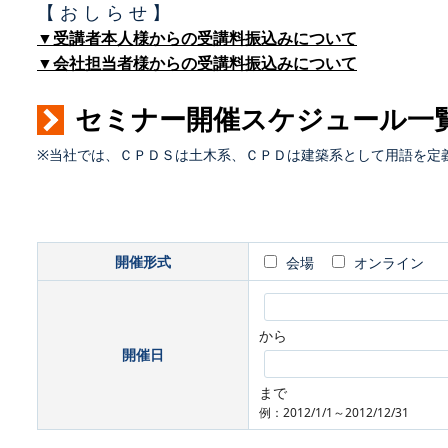
【 お し ら せ 】
▼受講者本人様からの受講料振込みについて
▼会社担当者様からの受講料振込みについて
セミナー開催スケジュール一
※当社では、ＣＰＤＳは土木系、ＣＰＤは建築系として用語を定
開催形式
会場
オンライン
から
開催日
まで
例：2012/1/1～2012/12/31