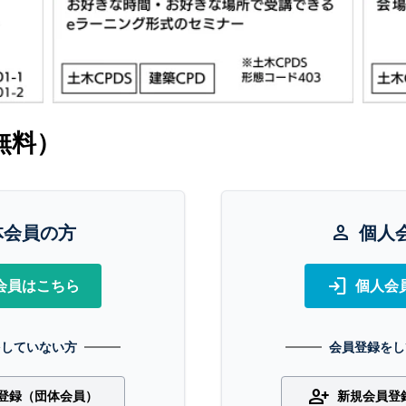
無料）
体会員の方
person
個人
login
会員はこちら
個人会
をしていない方
会員登録をし
person_add
登録（団体会員）
新規会員登