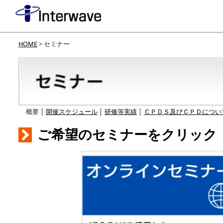
HOME
> セミナー
概要 │
開催スケジュール
│
研修等実績
│
ＣＰＤＳ及びＣＰＤについ
ご希望のセミナーをクリック