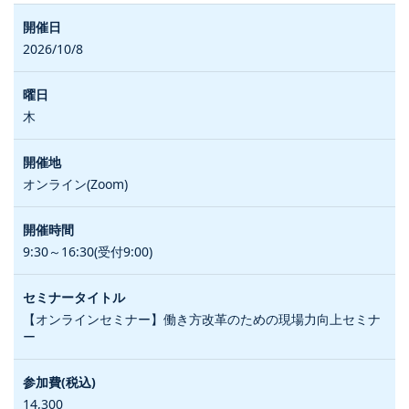
2026/10/8
木
オンライン(Zoom)
9:30～16:30(受付9:00)
【オンラインセミナー】働き方改革のための現場力向上セミナ
ー
14,300