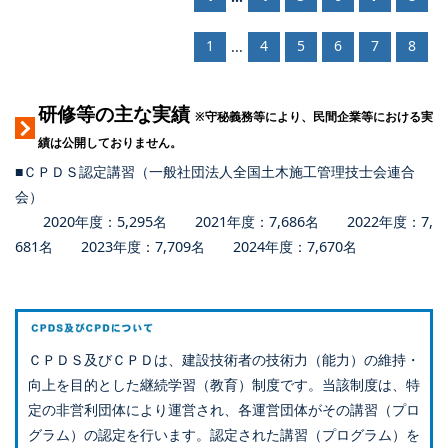
1
4
5
6
7
8
...
研修等の主な実績
※守秘義務等により、民間企業等における実
績は公開しておりません。
■ＣＰＤＳ認定講習（一般社団法人全国土木施工管理技士会連合
会）
2020年度：5,295名 2021年度：7,686名 2022年度：7,
681名 2023年度：7,709名 2024年度：7,670名
ＣＰＤＳ及びＣＰＤは、建設技術者の技術力（能力）の維持・
向上を目的とした継続学習（教育）制度です。当該制度は、特
定の非営利団体により運営され、各運営団体がその講習（プロ
グラム）の認定を行います。認定された講習（プログラム）を