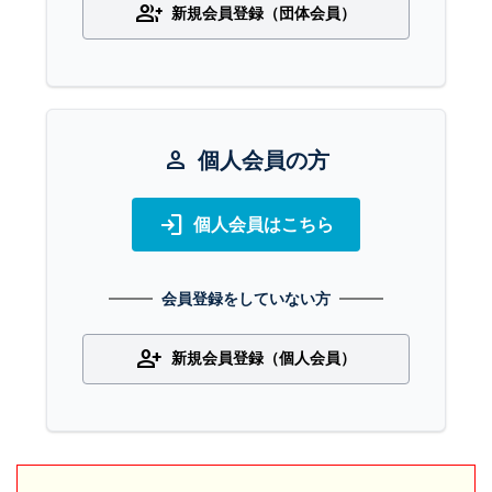
group_add
新規会員登録（団体会員）
person
個人会員の方
login
個人会員はこちら
会員登録をしていない方
person_add
新規会員登録（個人会員）