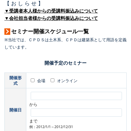
【 お し ら せ 】
▼受講者本人様からの受講料振込みについて
▼会社担当者様からの受講料振込みについて
セミナー開催スケジュール一覧
※当社では、ＣＰＤＳは土木系、ＣＰＤは建築系として用語を定義
しています。
開催予定のセミナー
開催形
会場
オンライン
式
から
開催日
まで
例：2012/1/1～2012/12/31