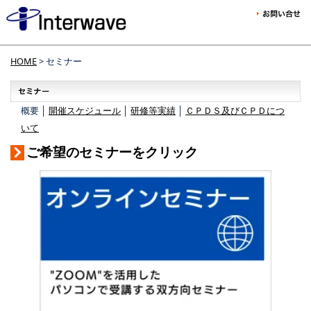
HOME
> セミナー
概要 │
開催スケジュール
│
研修等実績
│
ＣＰＤＳ及びＣＰＤにつ
いて
ご希望のセミナーをクリック