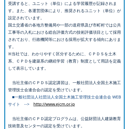
受講すると、ユニット（単位）による学習履歴が記録されま
す。また、各運営団体により、推奨されるユニット（単位）が
設定されています。
国土交通省の各地方整備局や一部の道府県及び市町村では公共
工事等の入札における総合評価方式の技術評価項目として採用
されており、行政機関等における採用が拡大する傾向にありま
す。
※当社では、わかりやすく区分するために、ＣＰＤＳを土木
系、ＣＰＤを建築系の継続学習（教育）制度として用語を定義
して表示しています。
当社主催のＣＰＤＳ認定講習は、一般社団法人全国土木施工
管理技士会連合会の認定を受けています。
■一般社団法人社団法人全国土木施工管理技士会連合会 WEB
サイト -->
http://www.ejcm.or.jp
当社主催のＣＰＤ認定プログラムは、公益財団法人建築教育
技術普及センターの認定を受けています。