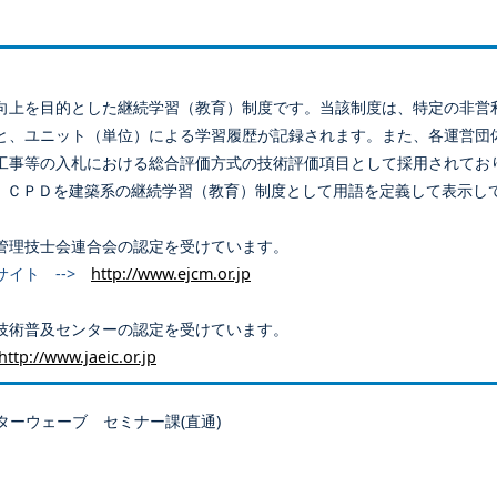
向上を目的とした継続学習（教育）制度です。当該制度は、特定の非営
と、ユニット（単位）による学習履歴が記録されます。また、各運営団
工事等の入札における総合評価方式の技術評価項目として採用されてお
、ＣＰＤを建築系の継続学習（教育）制度として用語を定義して表示し
管理技士会連合会の認定を受けています。
サイト -->
http://www.ejcm.or.jp
技術普及センターの認定を受けています。
http://www.jaeic.or.jp
ターウェーブ セミナー課(直通)