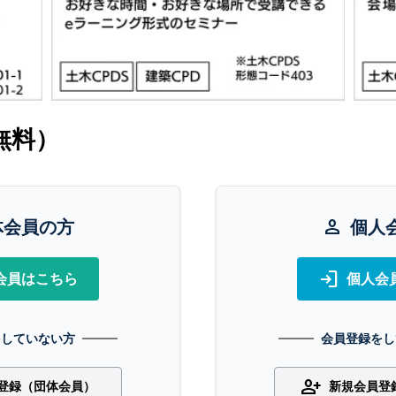
無料）
体会員の方
person
個人
login
会員はこちら
個人会
をしていない方
会員登録をし
person_add
登録（団体会員）
新規会員登