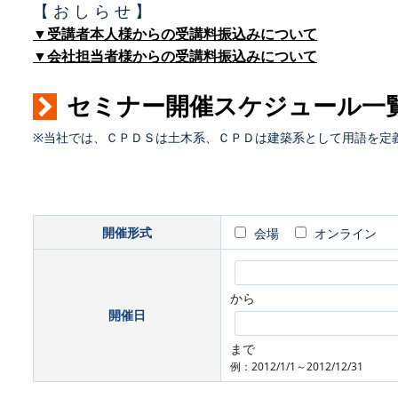
【 お し ら せ 】
▼受講者本人様からの受講料振込みについて
▼会社担当者様からの受講料振込みについて
セミナー開催スケジュール一
※当社では、ＣＰＤＳは土木系、ＣＰＤは建築系として用語を定
開催形式
会場
オンライン
から
開催日
まで
例：2012/1/1～2012/12/31