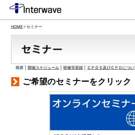
HOME
> セミナー
概要 │
開催スケジュール
│
研修等実績
│
ＣＰＤＳ及びＣＰＤについ
ご希望のセミナーをクリック