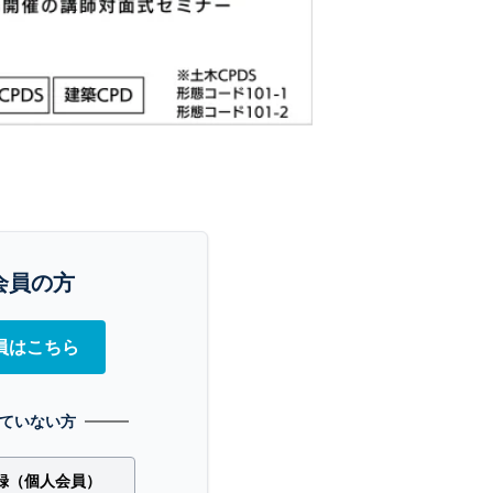
会員の方
員はこちら
ていない方
録（個人会員）