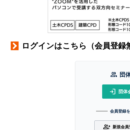
ログインはこちら（会員登録
group
団
login
団体
会員登録
group_add
新規会員