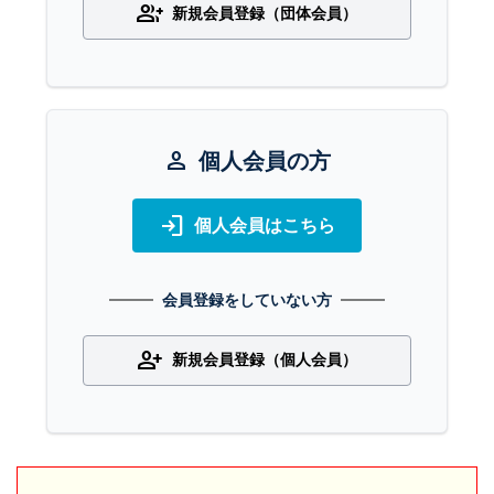
group_add
新規会員登録（団体会員）
person
個人会員の方
login
個人会員はこちら
会員登録をしていない方
person_add
新規会員登録（個人会員）