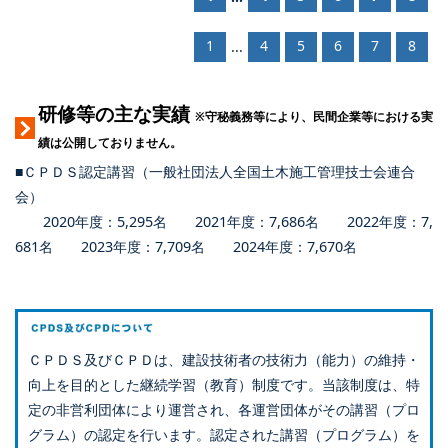
1
4
5
6
7
8
...
研修等の主な実績
※守秘義務等により、民間企業等における実
績は公開しておりません。
■ＣＰＤＳ認定講習（一般社団法人全国土木施工管理技士会連合
会）
2020年度：5,295名 2021年度：7,686名 2022年度：7,
681名 2023年度：7,709名 2024年度：7,670名
ＣＰＤＳ及びＣＰＤは、建設技術者の技術力（能力）の維持・
向上を目的とした継続学習（教育）制度です。当該制度は、特
定の非営利団体により運営され、各運営団体がその講習（プロ
グラム）の認定を行います。認定された講習（プログラム）を