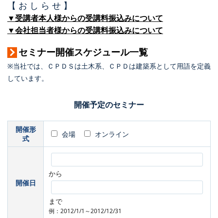
【 お し ら せ 】
▼受講者本人様からの受講料振込みについて
▼会社担当者様からの受講料振込みについて
セミナー開催スケジュール一覧
※当社では、ＣＰＤＳは土木系、ＣＰＤは建築系として用語を定義
しています。
開催予定のセミナー
開催形
会場
オンライン
式
から
開催日
まで
例：2012/1/1～2012/12/31