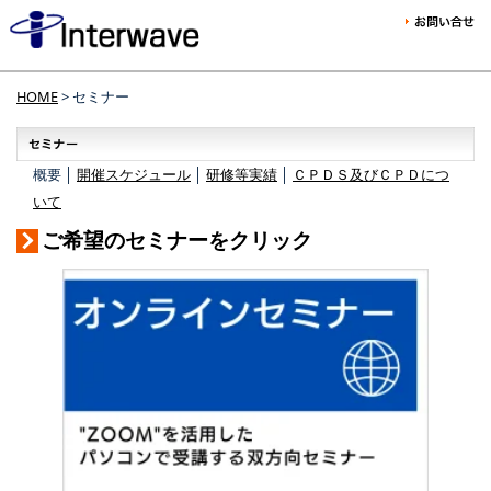
HOME
> セミナー
概要 │
開催スケジュール
│
研修等実績
│
ＣＰＤＳ及びＣＰＤにつ
いて
ご希望のセミナーをクリック