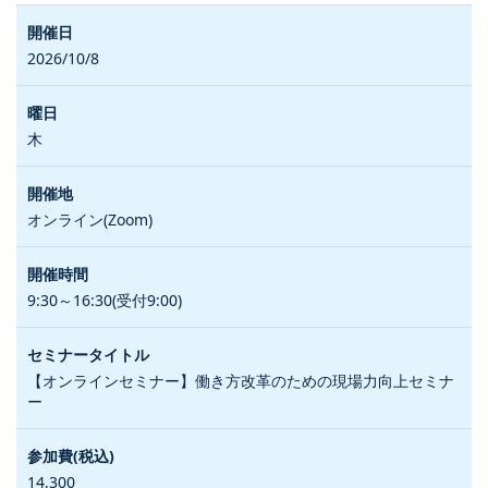
2026/10/8
木
オンライン(Zoom)
9:30～16:30(受付9:00)
【オンラインセミナー】働き方改革のための現場力向上セミナ
ー
14,300