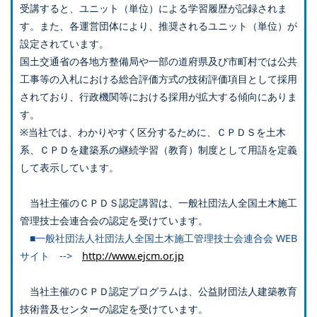
受講すると、ユニット（単位）による学習履歴が記録されま
す。また、各運営団体により、推奨されるユニット（単位）が
設定されています。
国土交通省の各地方整備局や一部の道府県及び市町村では公共
工事等の入札における総合評価方式の技術評価項目として採用
されており、行政機関等における採用が拡大する傾向にありま
す。
※当社では、わかりやすく区分するために、ＣＰＤＳを土木
系、ＣＰＤを建築系の継続学習（教育）制度として用語を定義
して表示しています。
当社主催のＣＰＤＳ認定講習は、一般社団法人全国土木施工
管理技士会連合会の認定を受けています。
■一般社団法人社団法人全国土木施工管理技士会連合会 WEB
サイト -->
http://www.ejcm.or.jp
当社主催のＣＰＤ認定プログラムは、公益財団法人建築教育
技術普及センターの認定を受けています。