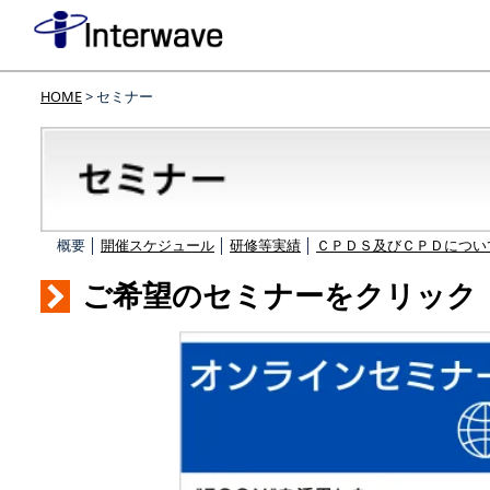
HOME
> セミナー
概要 │
開催スケジュール
│
研修等実績
│
ＣＰＤＳ及びＣＰＤについ
ご希望のセミナーをクリック