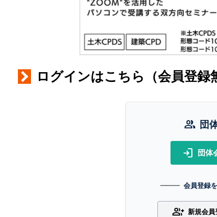
ログインはこちら（会員登録
group
団
login
団体
会員登録
group_add
新規会員