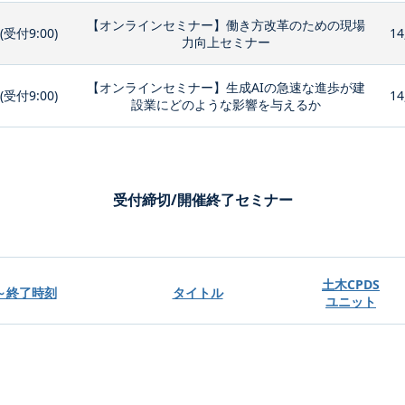
【オンラインセミナー】働き方改革のための現場
0(受付9:00)
14
力向上セミナー
【オンラインセミナー】生成AIの急速な進歩が建
0(受付9:00)
14
設業にどのような影響を与えるか
受付締切/開催終了セミナー
土木CPDS
～終了時刻
タイトル
ユニット