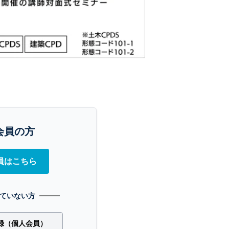
会員の方
員はこちら
ていない方
録（個人会員）