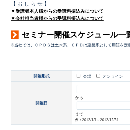
【 お し ら せ 】
▼受講者本人様からの受講料振込みについて
▼会社担当者様からの受講料振込みについて
セミナー開催スケジュール一
※当社では、ＣＰＤＳは土木系、ＣＰＤは建築系として用語を定
開催形式
会場
オンライン
から
開催日
まで
例：2012/1/1～2012/12/31