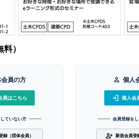
無料）
体会員の方
person
個人
login
会員はこちら
個人会
をしていない方
会員登録をし
person_add
登録（団体会員）
新規会員登