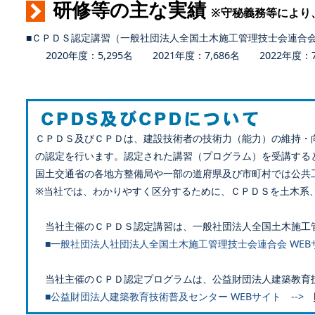
研修等の主な実績
※守秘義務等により
■ＣＰＤＳ認定講習（一般社団法人全国土木施工管理技士会連合
2020年度：5,295名 2021年度：7,686名 2022年度：7,
ＣＰＤＳ及びＣＰＤは、建設技術者の技術力（能力）の維持・
の認定を行います。認定された講習（プログラム）を受講する
国土交通省の各地方整備局や一部の道府県及び市町村では公共
※当社では、わかりやすく区分するために、ＣＰＤＳを土木系
当社主催のＣＰＤＳ認定講習は、一般社団法人全国土木施工
■一般社団法人社団法人全国土木施工管理技士会連合会 WEB
当社主催のＣＰＤ認定プログラムは、公益財団法人建築教育
■公益財団法人建築教育技術普及センター WEBサイト -->