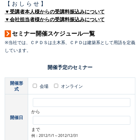
【 お し ら せ 】
▼受講者本人様からの受講料振込みについて
▼会社担当者様からの受講料振込みについて
セミナー開催スケジュール一覧
※当社では、ＣＰＤＳは土木系、ＣＰＤは建築系として用語を定義
しています。
開催予定のセミナー
開催形
会場
オンライン
式
から
開催日
まで
例：2012/1/1～2012/12/31