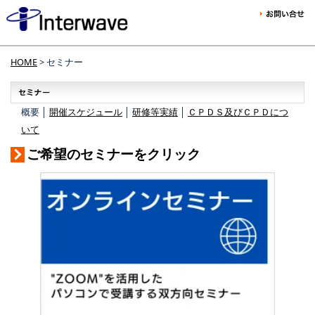
HOME
> セミナー
概要 │
開催スケジュール
│
研修等実績
│
ＣＰＤＳ及びＣＰＤにつ
いて
ご希望のセミナーをクリック