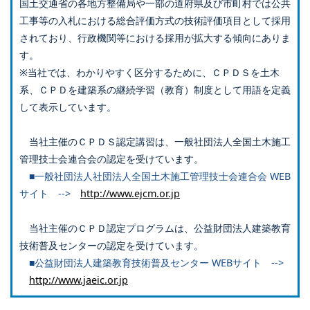
国土交通省の各地方整備局や一部の道府県及び市町村では公共
工事等の入札における総合評価方式の技術評価項目として採用
されており、行政機関等における採用が拡大する傾向にありま
す。
※当社では、わかりやすく区分するために、ＣＰＤＳを土木
系、ＣＰＤを建築系の継続学習（教育）制度として用語を定義
して表示しています。
当社主催のＣＰＤＳ認定講習は、一般社団法人全国土木施工
管理技士会連合会の認定を受けています。
■一般社団法人社団法人全国土木施工管理技士会連合会 WEB
サイト -->
http://www.ejcm.or.jp
当社主催のＣＰＤ認定プログラムは、公益財団法人建築教育
技術普及センターの認定を受けています。
■公益財団法人建築教育技術普及センター WEBサイト -->
http://www.jaeic.or.jp