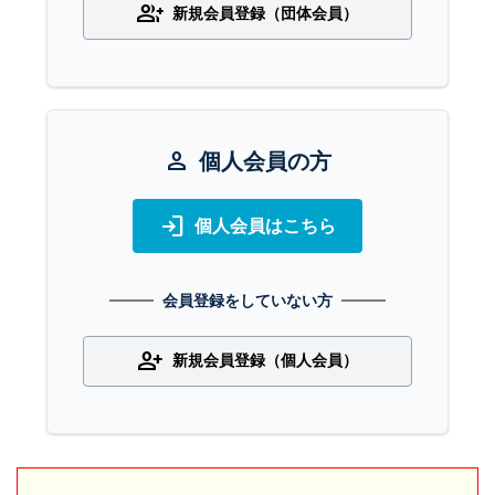
group_add
新規会員登録（団体会員）
person
個人会員の方
login
個人会員はこちら
会員登録をしていない方
person_add
新規会員登録（個人会員）