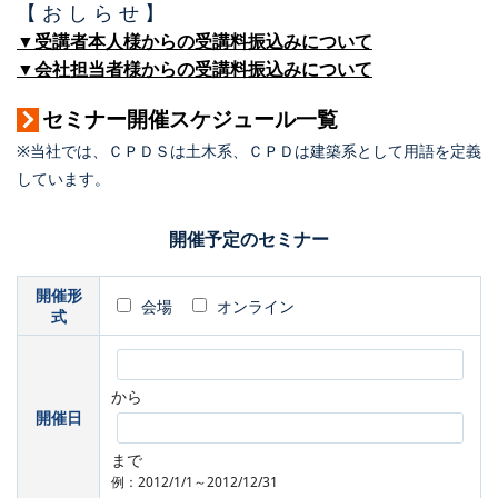
【 お し ら せ 】
▼受講者本人様からの受講料振込みについて
▼会社担当者様からの受講料振込みについて
セミナー開催スケジュール一覧
※当社では、ＣＰＤＳは土木系、ＣＰＤは建築系として用語を定義
しています。
開催予定のセミナー
開催形
会場
オンライン
式
から
開催日
まで
例：2012/1/1～2012/12/31