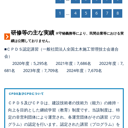
1
4
5
6
7
8
...
研修等の主な実績
※守秘義務等により、民間企業等における実
績は公開しておりません。
■ＣＰＤＳ認定講習（一般社団法人全国土木施工管理技士会連合
会）
2020年度：5,295名 2021年度：7,686名 2022年度：7,
681名 2023年度：7,709名 2024年度：7,670名
ＣＰＤＳ及びＣＰＤは、建設技術者の技術力（能力）の維持・
向上を目的とした継続学習（教育）制度です。当該制度は、特
定の非営利団体により運営され、各運営団体がその講習（プロ
グラム）の認定を行います。認定された講習（プログラム）を