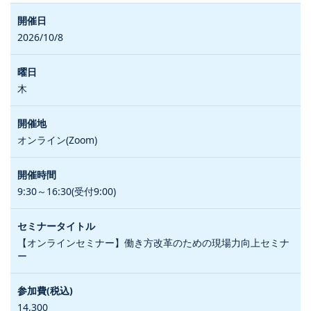
2026/10/8
木
オンライン(Zoom)
9:30～16:30(受付9:00)
【オンラインセミナー】働き方改革のための現場力向上セミナ
ー
14,300