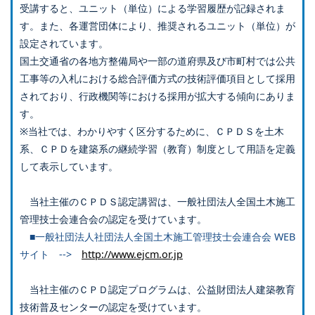
受講すると、ユニット（単位）による学習履歴が記録されま
す。また、各運営団体により、推奨されるユニット（単位）が
設定されています。
国土交通省の各地方整備局や一部の道府県及び市町村では公共
工事等の入札における総合評価方式の技術評価項目として採用
されており、行政機関等における採用が拡大する傾向にありま
す。
※当社では、わかりやすく区分するために、ＣＰＤＳを土木
系、ＣＰＤを建築系の継続学習（教育）制度として用語を定義
して表示しています。
当社主催のＣＰＤＳ認定講習は、一般社団法人全国土木施工
管理技士会連合会の認定を受けています。
■一般社団法人社団法人全国土木施工管理技士会連合会 WEB
サイト -->
http://www.ejcm.or.jp
当社主催のＣＰＤ認定プログラムは、公益財団法人建築教育
技術普及センターの認定を受けています。