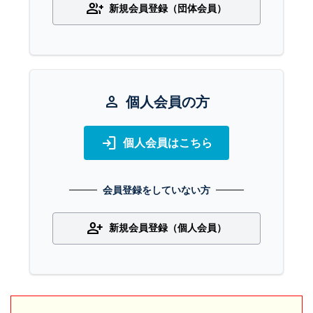
group_add
新規会員登録（団体会員）
person
個人会員の方
login
個人会員はこちら
会員登録をしていない方
person_add
新規会員登録（個人会員）