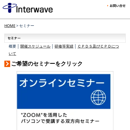
HOME
> セミナー
概要 │
開催スケジュール
│
研修等実績
│
ＣＰＤＳ及びＣＰＤにつ
いて
ご希望のセミナーをクリック